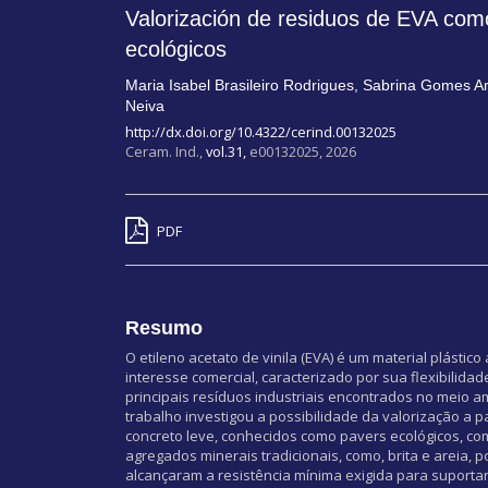
Valorización de residuos de EVA com
ecológicos
Maria Isabel Brasileiro Rodrigues
,
Sabrina Gomes A
Neiva
http://dx.doi.org/10.4322/cerind.00132025
Ceram. Ind.,
vol.31,
e00132025, 2026
PDF
Resumo
O etileno acetato de vinila (EVA) é um material plásti
interesse comercial, caracterizado por sua flexibilida
principais resíduos industriais encontrados no meio 
trabalho investigou a possibilidade da valorização a 
concreto leve, conhecidos como pavers ecológicos, com
agregados minerais tradicionais, como, brita e areia,
alcançaram a resistência mínima exigida para suport