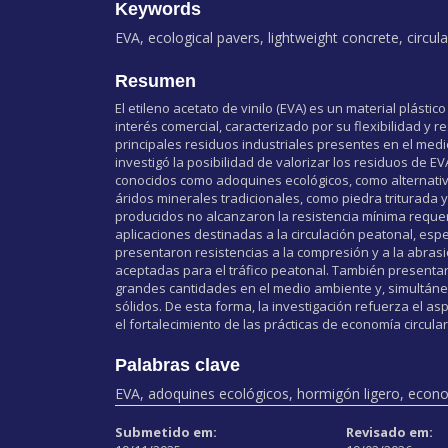
Keywords
EVA, ecological pavers, lightweight concrete, circu
Resumen
El etileno acetato de vinilo (EVA) es un material plást
interés comercial, caracterizado por su flexibilidad y 
principales residuos industriales presentes en el me
investigó la posibilidad de valorizar los residuos de 
conocidos como adoquines ecológicos, como alternativa
áridos minerales tradicionales, como piedra triturada 
producidos no alcanzaron la resistencia mínima requer
aplicaciones destinadas a la circulación peatonal, esp
presentaron resistencias a la compresión y a la abras
aceptadas para el tráfico peatonal. También presenta
grandes cantidades en el medio ambiente y, simultáne
sólidos. De esta forma, la investigación refuerza el a
el fortalecimiento de las prácticas de economía circular
Palabras clave
EVA, adoquines ecológicos, hormigón ligero, econom
Submetido em:
Revisado em: