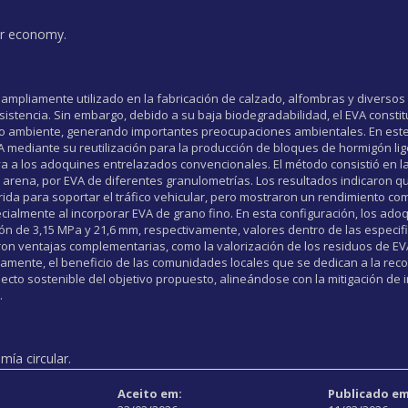
lar economy.
ico ampliamente utilizado en la fabricación de calzado, alfombras y diverso
resistencia. Sin embargo, debido a su baja biodegradabilidad, el EVA consti
dio ambiente, generando importantes preocupaciones ambientales. En este 
EVA mediante su reutilización para la producción de bloques de hormigón li
 a los adoquines entrelazados convencionales. El método consistió en la s
y arena, por EVA de diferentes granulometrías. Los resultados indicaron q
ida para soportar el tráfico vehicular, pero mostraron un rendimiento co
ecialmente al incorporar EVA de grano fino. En esta configuración, los ado
ión de 3,15 MPa y 21,6 mm, respectivamente, valores dentro de las especif
ron ventajas complementarias, como la valorización de los residuos de 
amente, el beneficio de las comunidades locales que se dedican a la reco
specto sostenible del objetivo propuesto, alineándose con la mitigación de
.
ía circular.
Aceito em:
Publicado em