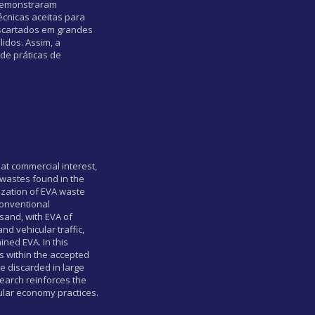
 demonstraram
écnicas aceitas para
scartados em grandes
idos. Assim, a
 de práticas de
eat commercial interest,
l wastes found in the
rization of EVA waste
conventional
sand, with EVA of
d vehicular traffic,
ned EVA. In this
s within the accepted
e discarded in large
search reinforces the
cular economy practices.