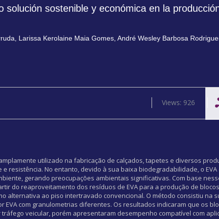
o solución sostenible y económica en la producció
rruda
,
Larissa Kerolaine Maia Gomes
,
André Wesley Barbosa Rodrigue
Views: 926
co amplamente utilizado na fabricação de calçados, tapetes e diversos pro
de e resistência. No entanto, devido à sua baixa biodegradabilidade, o EVA
ambiente, gerando preocupações ambientais significativas. Com base ness
partir do reaproveitamento dos resíduos de EVA para a produção de blocos
o alternativa ao piso intertravado convencional. O método consistiu na su
 por EVA com granulometrias diferentes. Os resultados indicaram que os b
ar tráfego veicular, porém apresentaram desempenho compatível com apli