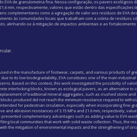
do EVA de granulometria fina. Nessa configuração, os pavers ecológicos
21,6 mm, respectivamente, valores que estão dentro das especificações t
ens complementares como a agregação de valor aos resíduos de EVA de
mento às comunidades locais que trabalham com a coleta de resíduos sól
sto, alinhando-se à mitigação de impactos ambientais e ao fortalecimento
cular.
ly used in the manufacture of footwear, carpets, and various products of gr
, due to its low biodegradability, EVA constitutes one of the main industria
rns. Based on this context, this work investigated the possibility of valo
crete interlocking blocks, known as ecological pavers, as an alternative to 
 replacement of traditional mineral aggregates, such as crushed stone and 
e blocks produced did not reach the minimum resistance required to withstan
tended for pedestrian circulation, especially when incorporating fine-grai
ve and abrasion resistances of 3.15 MPa and 21.6 mm, respectively, value
 also presented complementary advantages such as adding value to EVA wast
ting local communities that work with solid waste collection. Thus, the re
 with the mitigation of environmental impacts and the strengthening of cir