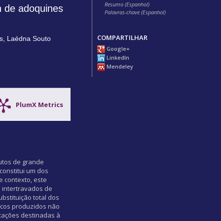
Resumo (Espanhol)
n de adoquines
Palavras-chave (Espanhol)
COMPARTILHAR
s
,
Laédna Souto
Google+
LinkedIn
Mendeley
PlumX Metrics
dutos de grande
 constitui um dos
e contexto, este
 intertravados de
bstituição total dos
locos produzidos não
cações destinadas à