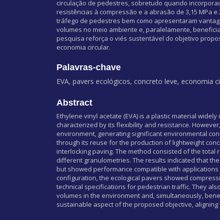
circulação de pedestres, sobretudo quando incorpora
resistências à compressão e a abrasão de 3,15 MPa e 
tráfego de pedestres bem como apresentaram vantag
volumes no meio ambiente e, paralelamente, beneficia
pesquisa reforça o viés sustentável do objetivo propo
economia circular.
Palavras-chave
EVA, pavers ecológicos, concreto leve, economia cir
Abstract
Ethylene vinyl acetate (EVA) is a plastic material wide
characterized by its flexibility and resistance. However
environment, generating significant environmental conce
through its reuse for the production of lightweight con
interlocking paving. The method consisted of the total
different granulometries. The results indicated that th
but showed performance compatible with applications in
configuration, the ecological pavers showed compressi
technical specifications for pedestrian traffic. They
volumes in the environment and, simultaneously, benefi
sustainable aspect of the proposed objective, aligning