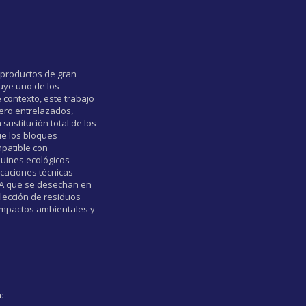
s productos de gran
tuye uno de los
contexto, este trabajo
gero entrelazados,
ustitución total de los
ue los bloques
mpatible con
quines ecológicos
icaciones técnicas
EVA que se desechan en
lección de residuos
 impactos ambientales y
: