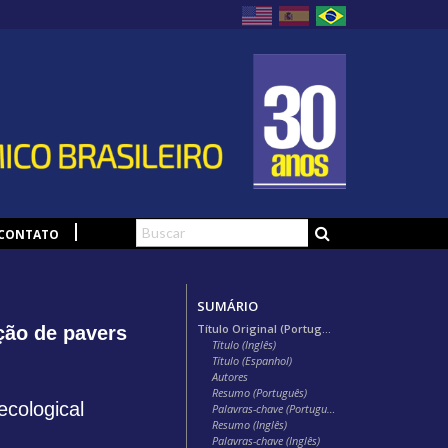
CONTATO
SUMÁRIO
Título Original (Português)
ção de pavers
Título (Inglês)
Título (Espanhol)
Autores
Resumo (Português)
ecological
Palavras-chave (Português)
Resumo (Inglês)
Palavras-chave (Inglês)