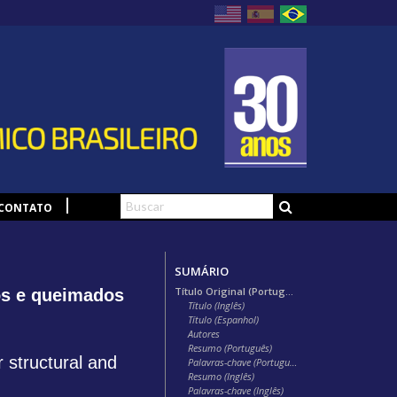
CONTATO
SUMÁRIO
Título Original (Português)
os e queimados
Título (Inglês)
Título (Espanhol)
Autores
Resumo (Português)
 structural and
Palavras-chave (Português)
Resumo (Inglês)
Palavras-chave (Inglês)