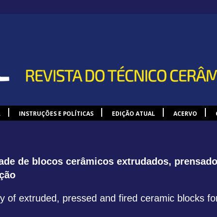
L
INSTRUÇÕES E POLÍTICAS
EDIÇÃO ATUAL
ACERVO
ade de blocos cerâmicos extrudados, prensad
ação
 of extruded, pressed and fired ceramic blocks for