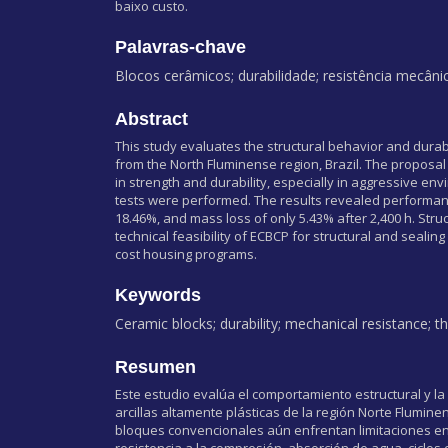
baixo custo.
Palavras-chave
Blocos cerâmicos; durabilidade; resistência mecâ
Abstract
This study evaluates the structural behavior and durabi
from the North Fluminense region, Brazil. The proposal 
in strength and durability, especially in aggressive en
tests were performed. The results revealed performan
18.46%, and mass loss of only 5.43% after 2,400 h. Str
technical feasibility of ECBCP for structural and sealin
cost housing programs.
Keywords
Ceramic blocks; durability; mechanical resistance;
Resumen
Este estudio evalúa el comportamiento estructural y l
arcillas altamente plásticas de la región Norte Flumin
bloques convencionales aún enfrentan limitaciones en
resistencia a la compresión, absorción de agua, ciclo