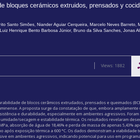
de bloques cerámicos extruidos, prensados y coci
írito Santo Simões
,
Niander Aguiar Cerqueira
,
Marcelo Neves Barreto
,
M
Luiz Henrique Bento Barbosa Júnior
,
Bruno da Silva Sanches
,
Jonas A
Views: 1882
 durabilidade de blocos cerâmicos extrudados, prensados e queimados (B
Fluminense. A proposta surge da constatação de que, embora amplamente u
sistência e durabilidade, especialmente em ambientes agressivos. Foram
de umidade/secagem e estabilidade térmica. Os resultados revelaram de
0 MPa, absorção de água de 18,46% e perda de massa de apenas 5,43% ap
mo após exposição térmica a 600 °C. Os dados demonstram a viabilidade 
lusive em ambientes agressivos, indicando potencial para uso em program