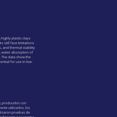
highly plastic clays
still face limitations
, and thermal stability
, water absorption of
C. The data show the
ential for use in low-
), producidos con
nte utilizados, los
alizaron pruebas de
endimiento por encima