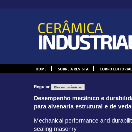
HOME
SOBRE A REVISTA
CORPO EDITORIA
Regular
Blocos cerâmicos
Desempenho mecânico e durabilid
para alvenaria estrutural e de ved
Mechanical performance and durability
sealing masonry