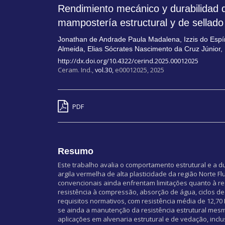
Rendimiento mecánico y durabilidad 
mampostería estructural y de sellado
Jonathan de Andrade Paula Madalena
,
Izzis do Esp
Almeida
,
Elias Sócrates Nascimento da Cruz Júnior
,
http://dx.doi.org/10.4322/cerind.2025.00012025
Ceram. Ind.,
vol.30,
e00012025, 2025
PDF
Resumo
Este trabalho avalia o comportamento estrutural e a
argila vermelha de alta plasticidade da região Norte 
convencionais ainda enfrentam limitações quanto à re
resistência à compressão, absorção de água, ciclos 
requisitos normativos, com resistência média de 12,7
se ainda a manutenção da resistência estrutural mes
aplicações em alvenaria estrutural e de vedação, inc