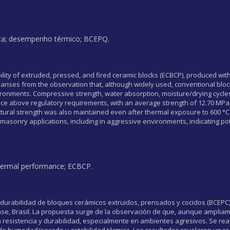
nica; desempenho térmico; BCEPQ.
lity of extruded, pressed, and fired ceramic blocks (ECBCP), produced with 
arises from the observation that, although widely used, conventional blocks 
vironments. Compressive strength, water absorption, moisture/drying cycles
ce above regulatory requirements, with an average strength of 12.70 MPa
uctural strength was also maintained even after thermal exposure to 600 °
g masonry applications, including in aggressive environments, indicating pot
 thermal performance; ECBCP.
a durabilidad de bloques cerámicos extruidos, prensados y cocidos (BCEPC
ense, Brasil. La propuesta surge de la observación de que, aunque ampliame
 resistencia y durabilidad, especialmente en ambientes agresivos. Se re
s de humedad/secado y estabilidad térmica. Los resultados revelaron un r