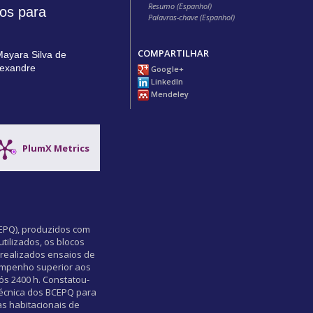
Resumo (Espanhol)
dos para
Palavras-chave (Espanhol)
COMPARTILHAR
ayara Silva de
lexandre
Google+
LinkedIn
Mendeley
PlumX Metrics
CEPQ), produzidos com
tilizados, os blocos
 realizados ensaios de
sempenho superior aos
ós 2400 h. Constatou-
técnica dos BCEPQ para
as habitacionais de