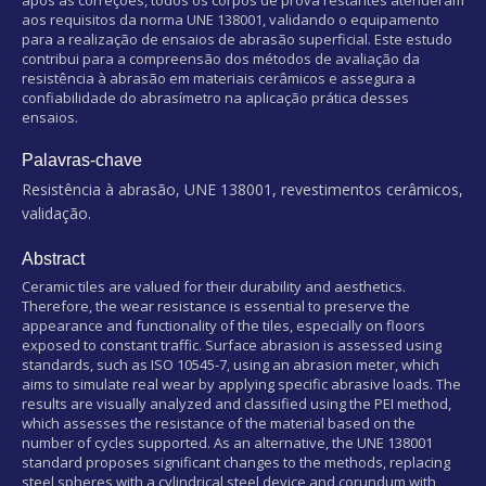
aos requisitos da norma UNE 138001, validando o equipamento
para a realização de ensaios de abrasão superficial. Este estudo
contribui para a compreensão dos métodos de avaliação da
resistência à abrasão em materiais cerâmicos e assegura a
confiabilidade do abrasímetro na aplicação prática desses
ensaios.
Palavras-chave
Resistência à abrasão, UNE 138001, revestimentos cerâmicos,
validação.
Abstract
Ceramic tiles are valued for their durability and aesthetics.
Therefore, the wear resistance is essential to preserve the
appearance and functionality of the tiles, especially on floors
exposed to constant traffic. Surface abrasion is assessed using
standards, such as ISO 10545-7, using an abrasion meter, which
aims to simulate real wear by applying specific abrasive loads. The
results are visually analyzed and classified using the PEI method,
which assesses the resistance of the material based on the
number of cycles supported. As an alternative, the UNE 138001
standard proposes significant changes to the methods, replacing
steel spheres with a cylindrical steel device and corundum with