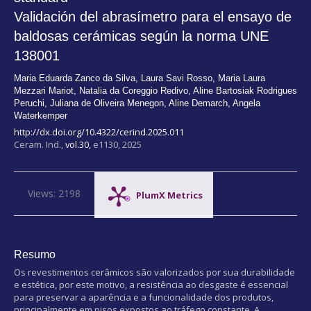
Validación del abrasímetro para el ensayo de
baldosas cerámicas según la norma UNE
138001
Maria Eduarda Zanco da Silva
,
Laura Savi Rosso
,
Maria Laura
Mezzari Mariot
,
Natalia da Coreggio Redivo
,
Aline Bartosiak Rodrigues
Peruchi
,
Juliana de Oliveira Menegon
,
Aline Demarch
,
Angela
Waterkemper
http://dx.doi.org/10.4322/cerind.2025.011
Ceram. Ind.,
vol.30,
e1130, 2025
Views: 2198
PlumX Metrics
Resumo
Os revestimentos cerâmicos são valorizados por sua durabilidade
e estética, por este motivo, a resistência ao desgaste é essencial
para preservar a aparência e a funcionalidade dos produtos,
principalmente em pisos expostos ao tráfego constante. A