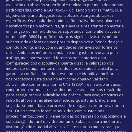
avaliação da abrasão superficial é realizada por meio de normas
padronizadas, como a ISO 10545-7, utilizando o abrasímetro, que
objetiva simular o desgaste real aplicando cargas abrasivas
específicas. Os resultados obtidos são analisados visualmente e
classificados pelo método PEI, que avalia a resistência do material
em função do número de ciclos suportados. Como alternativa, a
norma UNE 138001 propõe mudanças significativas nos métodos,
substituindo esferas de aço por um dispositivo cilíndrico de aço e
coríndon por quartzo, com quantidades variáveis conforme os
ciclos. Ambos os métodos simulam o desgaste provocado pelo
tráfego, mas apresentam diferenças nos materiais e na
configuração dos dispositivos. Diante disso, a validação dos
métodos e equipamentos utilizados nos ensaios é crucial para
garantir a confiabilidade dos resultados e identificar melhorias
nos processos. Este trabalho tem como objetivo validar o
abrasímetro conforme a norma UNE 138001, realizando ensaios,
comparando normas, coletando dados e avaliando os resultados
para assegurar sua aplicabilidade prática. Para isso, amostras de
vidro float foram inicialmente medidas quanto ao brilho e, em
seguida, submetidas ao processo de desgaste conforme a norma
UNE. Quatro testes foram conduzidos, com ajustes nos
procedimentos, como o lixamento das borrachas do dispositivo e a
substituição do funil de vidro por um de plástico, para melhorar a
distribuição do material abrasivo. Os resultados mostraram que,
após as correções, todos os corpos de prova restantes atenderam