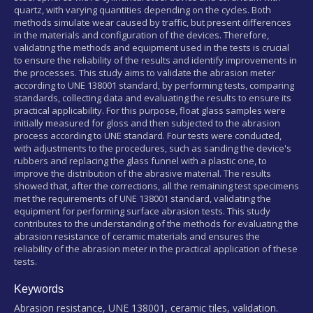
quartz, with varying quantities depending on the cycles. Both
methods simulate wear caused by traffic, but present differences
in the materials and configuration of the devices. Therefore,
validating the methods and equipment used in the tests is crucial
to ensure the reliability of the results and identify improvements in
the processes. This study aims to validate the abrasion meter
according to UNE 138001 standard, by performing tests, comparing
standards, collecting data and evaluating the results to ensure its
practical applicability. For this purpose, float glass samples were
initially measured for gloss and then subjected to the abrasion
process according to UNE standard. Four tests were conducted,
with adjustments to the procedures, such as sanding the device's
rubbers and replacing the glass funnel with a plastic one, to
improve the distribution of the abrasive material. The results
showed that, after the corrections, all the remaining test specimens
met the requirements of UNE 138001 standard, validating the
equipment for performing surface abrasion tests. This study
contributes to the understanding of the methods for evaluating the
abrasion resistance of ceramic materials and ensures the
reliability of the abrasion meter in the practical application of these
tests.
Keywords
Abrasion resistance, UNE 138001, ceramic tiles, validation.