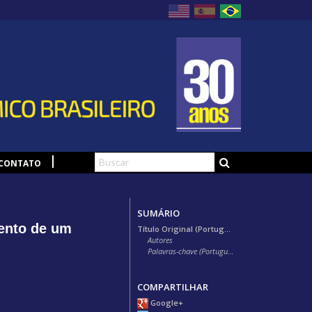
CONTATO
SUMÁRIO
ento de um
Título Original (Português)
Autores
Palavras-chave (Português)
COMPARTILHAR
Google+