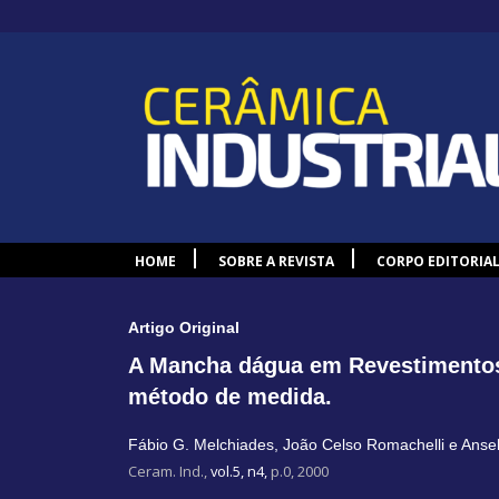
HOME
SOBRE A REVISTA
CORPO EDITORIA
Artigo Original
A Mancha dágua em Revestimentos
método de medida.
Fábio G. Melchiades
,
João Celso Romachelli e Anse
Ceram. Ind.,
vol.5, n4,
p.0, 2000