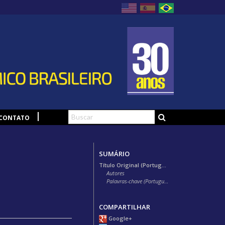
CONTATO
SUMÁRIO
Título Original (Português)
Autores
Palavras-chave (Português)
COMPARTILHAR
Google+