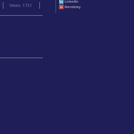
LinkedIn
Views: 1731
Mendeley