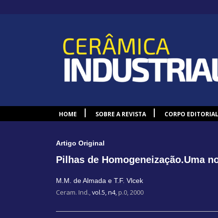
HOME
SOBRE A REVISTA
CORPO EDITORIA
Artigo Original
Pilhas de Homogeneização.Uma no
M.M. de Almada e T.F. Vlcek
Ceram. Ind.,
vol.5, n4,
p.0, 2000