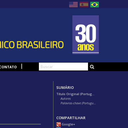
CONTATO
SUMÁRIO
Título Original (Português)
Autores
Palavras-chave (Português)
COMPARTILHAR
Google+