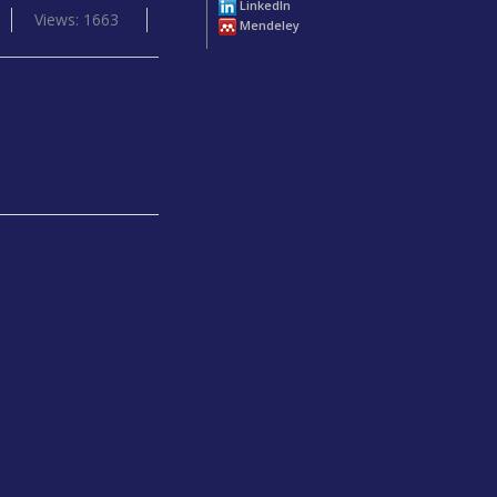
LinkedIn
Views: 1663
Mendeley