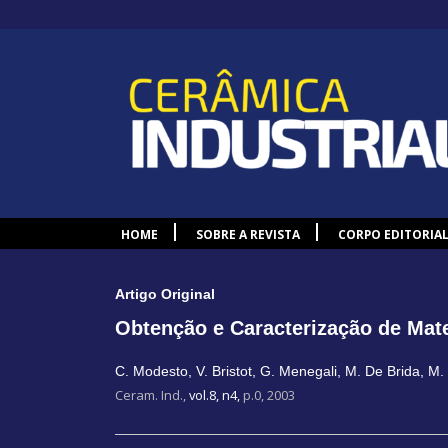
HOME
SOBRE A REVISTA
CORPO EDITORIA
Artigo Original
Obtenção e Caracterização de Mate
C. Modesto
,
V. Bristot
,
G. Menegali
,
M. De Brida
,
M.
Ceram. Ind.,
vol.8, n4,
p.0, 2003