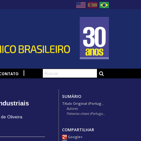
CONTATO
SUMÁRIO
ndustriais
Título Original (Português)
Autores
Palavras-chave (Português)
 de Oliveira
COMPARTILHAR
Google+