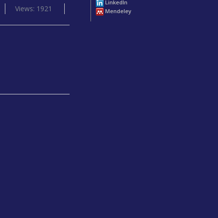
LinkedIn
Views: 1921
Mendeley