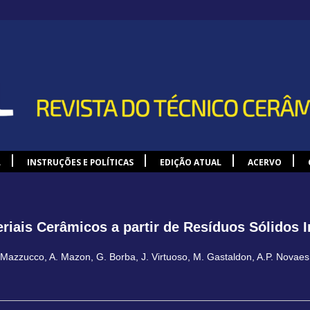
L
INSTRUÇÕES E POLÍTICAS
EDIÇÃO ATUAL
ACERVO
riais Cerâmicos a partir de Resíduos Sólidos I
 Mazzucco
,
A. Mazon
,
G. Borba
,
J. Virtuoso
,
M. Gastaldon
,
A.P. Novaes