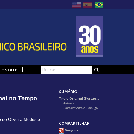
CONTATO
SUMÁRIO
inal no Tempo
Título Original (Português)
Autores
Palavras-chave (Português)
o de Oliveira Modesto
,
COMPARTILHAR
Google+