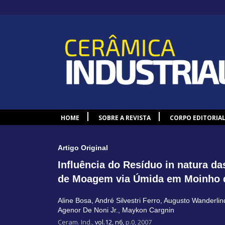
HOME
SOBRE A REVISTA
CORPO EDITORIA
Artigo Original
Influência do Resíduo in natura d
de Moagem via Úmida em Moinho 
Aline Bosa
,
André Silvestri Ferro
,
Augusto Wanderlin
Agenor De Noni Jr.
,
Maykon Cargnin
Ceram. Ind.,
vol.12, n6,
p.0, 2007