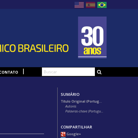
CONTATO
SUMÁRIO
Título Original (Português)
Autores
Palavras-chave (Português)
COMPARTILHAR
Google+