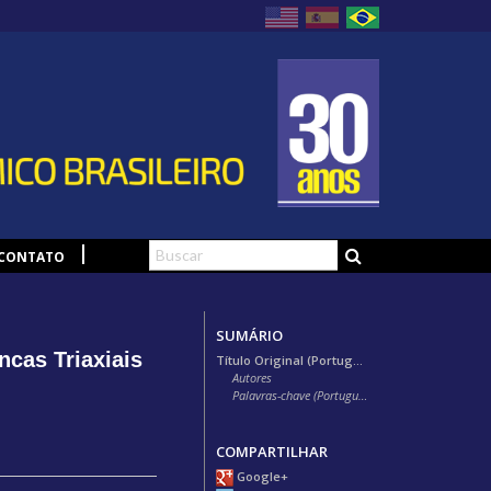
CONTATO
SUMÁRIO
cas Triaxiais
Título Original (Português)
Autores
Palavras-chave (Português)
COMPARTILHAR
Google+