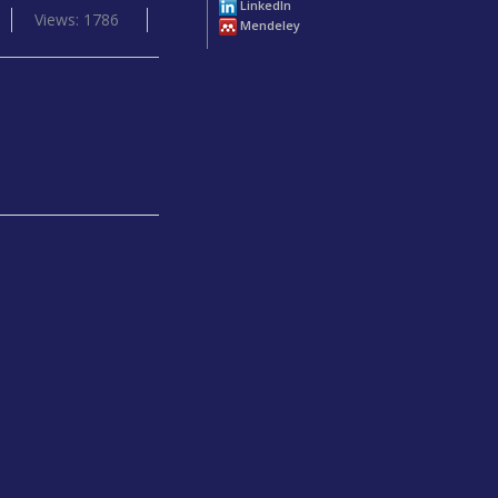
LinkedIn
Views: 1786
Mendeley