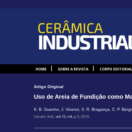
HOME
SOBRE A REVISTA
CORPO EDITORIA
Artigo Original
Uso de Areia de Fundição como Ma
K. B. Guerino
,
J. Vicenzi
,
S. R. Bragança
,
C. P. Ber
Ceram. Ind.,
vol.15, n4,
p.0, 2010