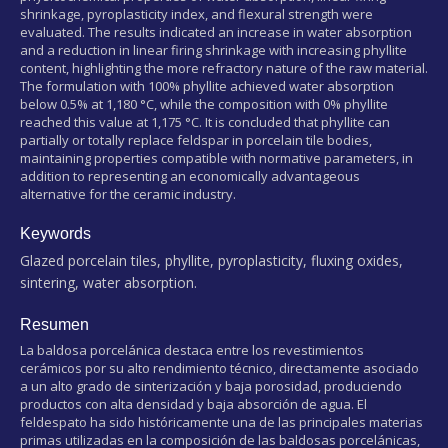
shrinkage, pyroplasticity index, and flexural strength were
evaluated. The results indicated an increase in water absorption
and a reduction in linear firing shrinkage with increasing phyllite
content, highlighting the more refractory nature of the raw material.
The formulation with 100% phyllite achieved water absorption
below 0.5% at 1,180 °C, while the composition with 0% phyllite
reached this value at 1,175 °C. It is concluded that phyllite can
partially or totally replace feldspar in porcelain tile bodies,
maintaining properties compatible with normative parameters, in
addition to representing an economically advantageous
alternative for the ceramic industry.
Keywords
Glazed porcelain tiles, phyllite, pyroplasticity, fluxing oxides,
sintering, water absorption.
Resumen
La baldosa porcelánica destaca entre los revestimientos
cerámicos por su alto rendimiento técnico, directamente asociado
a un alto grado de sinterización y baja porosidad, produciendo
productos con alta densidad y baja absorción de agua. El
feldespato ha sido históricamente una de las principales materias
primas utilizadas en la composición de las baldosas porcelánicas,