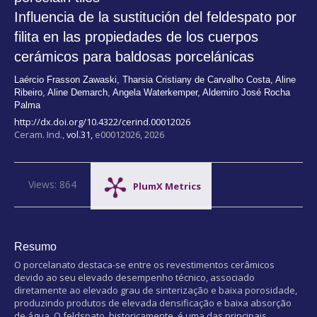
Influencia de la sustitución del feldespato por
filita en las propiedades de los cuerpos
cerámicos para baldosas porcelánicas
Laércio Frasson Zawaski
,
Tharsia Cristiany de Carvalho Costa
,
Aline
Ribeiro
,
Aline Demarch
,
Angela Waterkemper
,
Aldemiro José Rocha
Palma
http://dx.doi.org/10.4322/cerind.00012026
Ceram. Ind.,
vol.31,
e00012026, 2026
Views: 864
PlumX Metrics
Resumo
O porcelanato destaca-se entre os revestimentos cerâmicos
devido ao seu elevado desempenho técnico, associado
diretamente ao elevado grau de sinterização e baixa porosidade,
produzindo produtos de elevada densificação e baixa absorção
de água. O feldspato, historicamente, é uma das principais