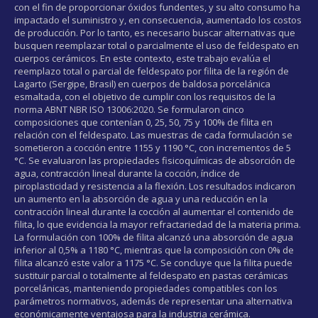
con el fin de proporcionar óxidos fundentes, y su alto consumo ha
impactado el suministro y, en consecuencia, aumentado los costos
de producción. Por lo tanto, es necesario buscar alternativas que
busquen reemplazar total o parcialmente el uso de feldespato en
cuerpos cerámicos. En este contexto, este trabajo evalúa el
reemplazo total o parcial de feldespato por filita de la región de
Lagarto (Sergipe, Brasil) en cuerpos de baldosa porcelánica
esmaltada, con el objetivo de cumplir con los requisitos de la
norma ABNT NBR ISO 13006:2020. Se formularon cinco
composiciones que contenían 0, 25, 50, 75 y 100% de filita en
relación con el feldespato. Las muestras de cada formulación se
sometieron a cocción entre 1155 y 1190 °C, con incrementos de 5
°C. Se evaluaron las propiedades fisicoquímicas de absorción de
agua, contracción lineal durante la cocción, índice de
piroplasticidad y resistencia a la flexión. Los resultados indicaron
un aumento en la absorción de agua y una reducción en la
contracción lineal durante la cocción al aumentar el contenido de
filita, lo que evidencia la mayor refractariedad de la materia prima.
La formulación con 100% de filita alcanzó una absorción de agua
inferior al 0,5% a 1180 °C, mientras que la composición con 0% de
filita alcanzó este valor a 1175 °C. Se concluye que la filita puede
sustituir parcial o totalmente al feldespato en pastas cerámicas
porcelánicas, manteniendo propiedades compatibles con los
parámetros normativos, además de representar una alternativa
económicamente ventajosa para la industria cerámica.