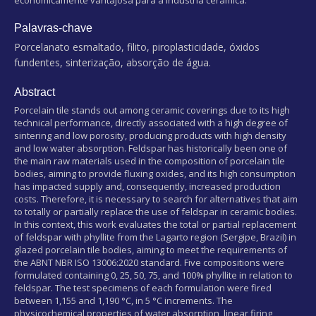
Palavras-chave
Porcelanato esmaltado, filito, piroplasticidade, óxidos
fundentes, sinterização, absorção de água.
Abstract
Porcelain tile stands out among ceramic coverings due to its high
technical performance, directly associated with a high degree of
sintering and low porosity, producing products with high density
and low water absorption. Feldspar has historically been one of
the main raw materials used in the composition of porcelain tile
bodies, aiming to provide fluxing oxides, and its high consumption
has impacted supply and, consequently, increased production
costs. Therefore, it is necessary to search for alternatives that aim
to totally or partially replace the use of feldspar in ceramic bodies.
In this context, this work evaluates the total or partial replacement
of feldspar with phyllite from the Lagarto region (Sergipe, Brazil) in
glazed porcelain tile bodies, aiming to meet the requirements of
the ABNT NBR ISO 13006:2020 standard. Five compositions were
formulated containing 0, 25, 50, 75, and 100% phyllite in relation to
feldspar. The test specimens of each formulation were fired
between 1,155 and 1,190 °C, in 5 °C increments. The
physicochemical properties of water absorption, linear firing