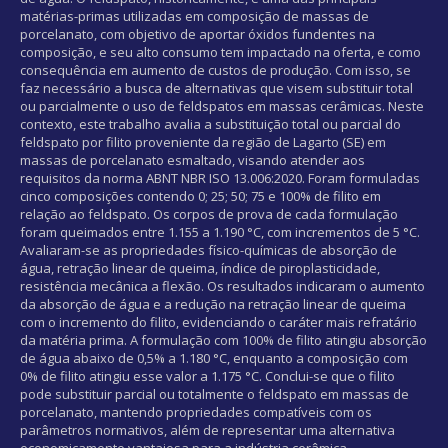
matérias-primas utilizadas em composição de massas de
porcelanato, com objetivo de aportar óxidos fundentes na
composição, e seu alto consumo tem impactado na oferta, e como
consequência em aumento de custos de produção. Com isso, se
faz necessário a busca de alternativas que visem substituir total
ou parcialmente o uso de feldspatos em massas cerâmicas. Neste
contexto, este trabalho avalia a substituição total ou parcial do
feldspato por filito proveniente da região de Lagarto (SE) em
massas de porcelanato esmaltado, visando atender aos
requisitos da norma ABNT NBR ISO 13.006:2020. Foram formuladas
cinco composições contendo 0; 25; 50; 75 e 100% de filito em
relação ao feldspato. Os corpos de prova de cada formulação
foram queimados entre 1.155 a 1.190 °C, com incrementos de 5 °C.
Avaliaram-se as propriedades físico-químicas de absorção de
água, retração linear de queima, índice de piroplasticidade,
resistência mecânica a flexão. Os resultados indicaram o aumento
da absorção de água e a redução na retração linear de queima
com o incremento do filito, evidenciando o caráter mais refratário
da matéria prima. A formulação com 100% de filito atingiu absorção
de água abaixo de 0,5% a 1.180 °C, enquanto a composição com
0% de filito atingiu esse valor a 1.175 °C. Conclui-se que o filito
pode substituir parcial ou totalmente o feldspato em massas de
porcelanato, mantendo propriedades compatíveis com os
parâmetros normativos, além de representar uma alternativa
economicamente vantajosa para a indústria cerâmica.