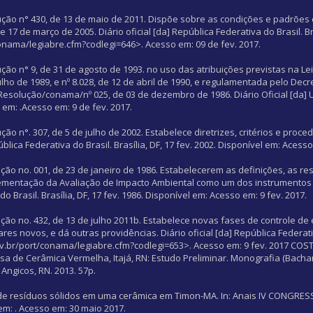
ão n° 430, de 13 de maio de 2011. Dispõe sobre as condições e padrões
7 de março de 2005. Diário oficial [da] República Federativa do Brasil. Bra
onama/legiabre.cfm?codlegi=646>. Acesso em: 09 de fev. 2017.
 n° 9, de 31 de agosto de 1993. no uso das atribuições previstas na Lei 
ulho de 1989, e nº 8.028, de 12 de abril de 1990, e regulamentada pelo Decre
Resolução/conama/nº 025, de 03 de dezembro de 1986. Diário Oficial [da] 
l em:
.Acesso em: 9 de fev. 2017.
 n°. 307, de 5 de julho de 2002. Estabelece diretrizes, critérios e proc
ública Federativa do Brasil. Brasília, DF, 17 fev. 2002. Disponível em:
Acesso 
o no. 001, de 23 de janeiro de 1986. Estabelecerem as definições, as re
mplementação da Avaliação de Impacto Ambiental como um dos instrumentos 
o Brasil. Brasília, DF, 17 fev. 1986. Disponível em:
Acesso em: 9 fev. 2017.
o no. 432, de 13 de julho 2011b. Estabelece novas fases de controle de
res novos, e dá outras providências. Diário oficial [da] República Federativ
gov.br/port/conama/legiabre.cfm?codlegi=653>. Acesso em: 9 fev. 2017 COST
de Cerâmica Vermelha, Itajá, RN: Estudo Preliminar. Monografia (Bachar
Angicos, RN. 2013. 57p.
ade de resíduos sólidos em uma cerâmica em Timon-MA. In: Anais IV CONGRE
 em:
. Acesso em: 30 maio 2017.