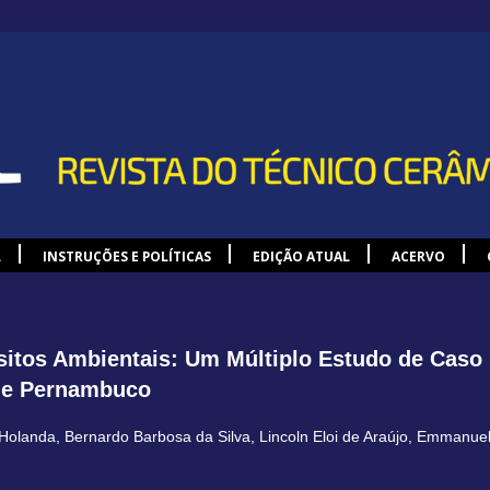
L
INSTRUÇÕES E POLÍTICAS
EDIÇÃO ATUAL
ACERVO
itos Ambientais: Um Múltiplo Estudo de Caso 
de Pernambuco
 Holanda
,
Bernardo Barbosa da Silva
,
Lincoln Eloi de Araújo
,
Emmanuell