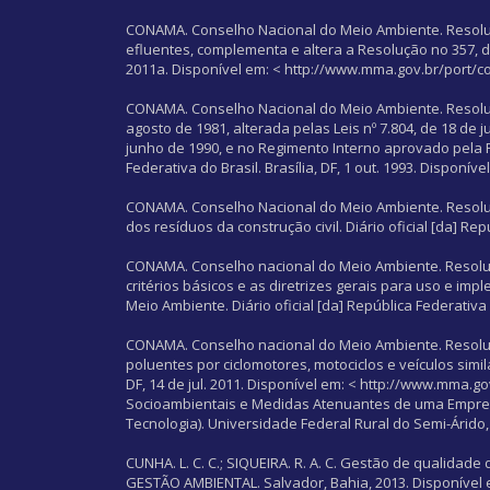
CONAMA. Conselho Nacional do Meio Ambiente. Resoluç
efluentes, complementa e altera a Resolução no 357, de 1
2011a. Disponível em: < http://www.mma.gov.br/port/c
CONAMA. Conselho Nacional do Meio Ambiente. Resolução
agosto de 1981, alterada pelas Leis nº 7.804, de 18 de j
junho de 1990, e no Regimento Interno aprovado pela 
Federativa do Brasil. Brasília, DF, 1 out. 1993. Disponíve
CONAMA. Conselho Nacional do Meio Ambiente. Resolução
dos resíduos da construção civil. Diário oficial [da] Rep
CONAMA. Conselho nacional do Meio Ambiente. Resoluçã
critérios básicos e as diretrizes gerais para uso e i
Meio Ambiente. Diário oficial [da] República Federativa d
CONAMA. Conselho nacional do Meio Ambiente. Resoluçã
poluentes por ciclomotores, motociclos e veículos simila
DF, 14 de jul. 2011. Disponível em: < http://www.mma.
Socioambientais e Medidas Atenuantes de uma Empresa 
Tecnologia). Universidade Federal Rural do Semi-Árido, 
CUNHA. L. C. C.; SIQUEIRA. R. A. C. Gestão de qualid
GESTÃO AMBIENTAL. Salvador, Bahia, 2013. Disponível