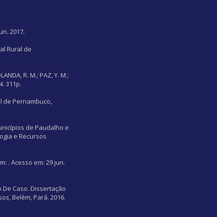
un. 2017.
al Rural de
ANDA, R. M.; PAZ, Y. M.;
4. 311p.
ral de Pernambuco,
unicípios de Paudalho e
ogia e Recursos
em:
. Acesso em: 29 jun.
o De Caso. Dissertação
s, Belém, Pará. 2016.