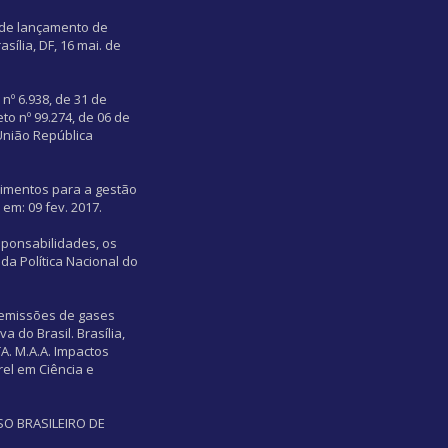
 de lançamento de
sília, DF, 16 mai. de
nº 6.938, de 31 de
to nº 99.274, de 06 de
União República
edimentos para a gestão
em: 09 fev. 2017.
sponsabilidades, os
da Política Nacional do
 emissões de gases
a do Brasil. Brasília,
A. M.A.A. Impactos
el em Ciência e
SSO BRASILEIRO DE