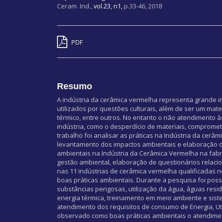
Ceram. Ind.,
vol.23, n1,
p.33-46, 2018
PDF
Resumo
A indústria da cerâmica vermelha representa grande im
utilizados por questões culturais, além de ser um mat
térmico, entre outros. No entanto o não atendimento à
indústria, como o desperdício de materiais, comprome
trabalho foi analisar as práticas na Indústria da cerâ
levantamento dos impactos ambientais e elaboração de
ambientais na Indústria da Cerâmica Vermelha na fabr
gestão ambiental, elaboração de questionários relaci
nas 11 indústrias de cerâmica vermelha qualificadas
boas práticas ambientais. Durante a pesquisa foi poss
substâncias perigosas, utilização da água, águas resi
energia térmica, treinamento em meio ambiente e sist
atendimento dos requisitos de consumo de Energia, Ut
observado como boas práticas ambientais o atendiment