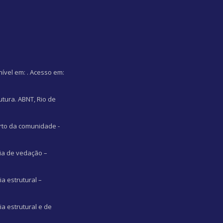
nível em:
. Acesso em:
utura. ABNT, Rio de
orto da comunidade -
ia de vedação –
a estrutural –
a estrutural e de