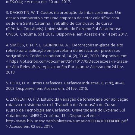
mZKxY4g > Acesso em: 10 out. 2017.
3. DAGOSTIN, W. T. Custos na produção de fritas cerâmicas: Um
estudo comparativo em uma empresa do setor colorifício com
sede em Santa Catarina. Trabalho de Conclusão de Curso
(Ciências Contábeis). Universidade do Extremo Sul Catarinense
UNESC, Criciúma, 60 f, 2013. Disponível em:
Acesso em: 14 set. 2017.
4. SIMÕES, C. N. P. L., LABRINCHA, A. J. Decorações in-glaze de alto
relevo para aplicação em porcelana doméstica, por processos
serigráficos. Cerâmica Industrial, 14, (2), 33-40, 2009. Disponível em:
< https://pt.scribd.com/document/247101770/Decoracoes-in-Glaze-
de-Alto-RelevoPara-Aplicacao-Em-Porcelana> Acesso em: 24 fev.
2018.
5. FILHO, O. A. Tintas Cerâmicas. Cerâmica Industrial, 8, (5/6), 40-43,
2003. Disponível em:
Acesso em: 24 fev. 2018.
6. ZANELATTO, F. D. Estudo da variação de tonalidade por aplicação
rotativa no sistema sicro II. Trabalho de Conclusão de Curso.
(Curso de Tecnologia em Cerâmica). Universidade do Extremo Sul
Catarinense UNESC, Criciúma, 13 f. Disponível em: <
http://www.bib.unesc.net/biblioteca/sumario/000043/0000438B.pdf
> Acesso em: 02 set. 2017.