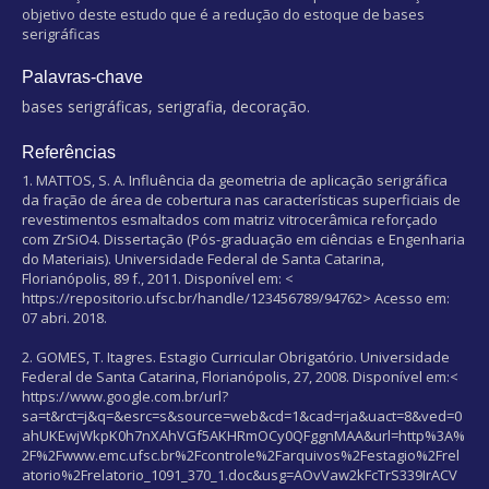
objetivo deste estudo que é a redução do estoque de bases
serigráficas
Palavras-chave
bases serigráficas, serigrafia, decoração.
Referências
1. MATTOS, S. A. Influência da geometria de aplicação serigráfica
da fração de área de cobertura nas características superficiais de
revestimentos esmaltados com matriz vitrocerâmica reforçado
com ZrSiO4. Dissertação (Pós-graduação em ciências e Engenharia
do Materiais). Universidade Federal de Santa Catarina,
Florianópolis, 89 f., 2011. Disponível em: <
https://repositorio.ufsc.br/handle/123456789/94762> Acesso em:
07 abri. 2018.
2. GOMES, T. Itagres. Estagio Curricular Obrigatório. Universidade
Federal de Santa Catarina, Florianópolis, 27, 2008. Disponível em:<
https://www.google.com.br/url?
sa=t&rct=j&q=&esrc=s&source=web&cd=1&cad=rja&uact=8&ved=0
ahUKEwjWkpK0h7nXAhVGf5AKHRmOCy0QFggnMAA&url=http%3A%
2F%2Fwww.emc.ufsc.br%2Fcontrole%2Farquivos%2Festagio%2Frel
atorio%2Frelatorio_1091_370_1.doc&usg=AOvVaw2kFcTrS339IrACV