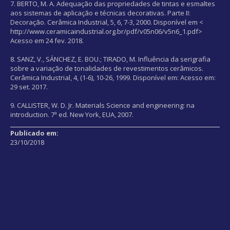
7. BERTO, M. A. Adequação das propriedades de tintas e esmaltes
aos sistemas de aplicação e técnicas decorativas. Parte II:
Decoração. Cerâmica Industrial, 5, 6, 7-3, 2000. Disponível em <
http://www.ceramicaindustrial.org.br/pdf/v05n06/v5n6_1.pdf>
Acesso em 24 fev. 2018.
8. SANZ, V., SÁNCHEZ, E. BOU.; TIRADO, M. Influência da serigrafia
sobre a variação de tonalidades de revestimentos cerâmicos.
Cerâmica Industrial, 4, (1-6), 10-26, 1999. Disponível em:
Acesso em:
29 set. 2017.
9. CALLISTER, W. D. Jr. Materials Science and engineering: na
introduction. 7ª ed. New York, EUA, 2007.
Publicado em:
23/10/2018