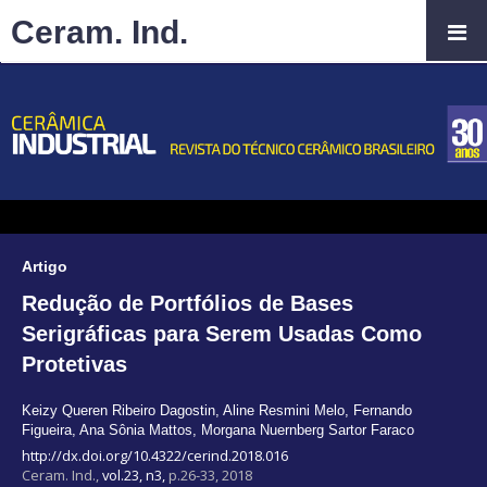
Ceram. Ind.
Artigo
Redução de Portfólios de Bases
Serigráficas para Serem Usadas Como
Protetivas
Keizy Queren Ribeiro Dagostin
,
Aline Resmini Melo
,
Fernando
Figueira
,
Ana Sônia Mattos
,
Morgana Nuernberg Sartor Faraco
http://dx.doi.org/10.4322/cerind.2018.016
Ceram. Ind.,
vol.23, n3,
p.26-33, 2018