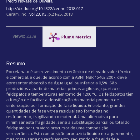
Pedro Novaes de Oliveira
http://dx.doi.org/10.4322/cerind.2018.017
Ceram. Ind.,
vol.23, n3,
p.21-25, 2018
Views: 2338
PlumX Metrics
Resumo
Porcelanato é um revestimento cerâmico de elevado valor técnico
e comercial, e que, de acordo com a ABNT NBR 15463:2007, deve
apresentar absorção de água igual ou inferior a 0,5%. São
produzidos a partir de matérias-primas argilosas, quartzo e
feldspatos a temperaturas em torno de 1200 °C. Os feldspatos têm
a função de facilitar a densificação do material por meio de
sinterização por formação de fase líquida. Entretanto, grandes
quantidades de fase vítrea residual são formadas no
resfriamento, fragilizando o material. Uma alternativa para
minimizar esta fragilidade, seria a substituição parcial ou total do
feldspato por um vidro precursor de uma composição
vitrocerâmica. Esta composição produziria líquido no aquecimento,
mas cristalizaria no resfriamento, reduzindo a fragilidade e,