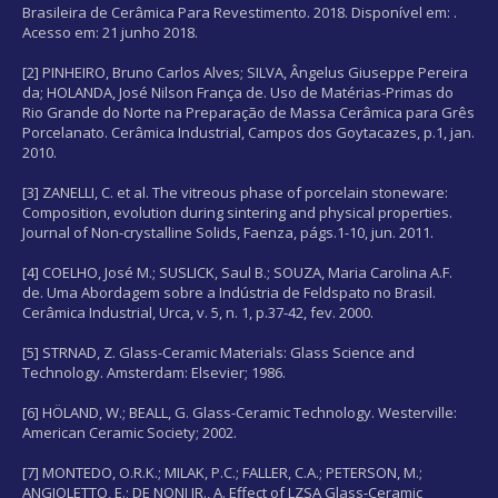
Brasileira de Cerâmica Para Revestimento. 2018. Disponível em:
.
Acesso em: 21 junho 2018.
[2] PINHEIRO, Bruno Carlos Alves; SILVA, Ângelus Giuseppe Pereira
da; HOLANDA, José Nilson França de. Uso de Matérias-Primas do
Rio Grande do Norte na Preparação de Massa Cerâmica para Grês
Porcelanato. Cerâmica Industrial, Campos dos Goytacazes, p.1, jan.
2010.
[3] ZANELLI, C. et al. The vitreous phase of porcelain stoneware:
Composition, evolution during sintering and physical properties.
Journal of Non-crystalline Solids, Faenza, págs.1-10, jun. 2011.
[4] COELHO, José M.; SUSLICK, Saul B.; SOUZA, Maria Carolina A.F.
de. Uma Abordagem sobre a Indústria de Feldspato no Brasil.
Cerâmica Industrial, Urca, v. 5, n. 1, p.37-42, fev. 2000.
[5] STRNAD, Z. Glass-Ceramic Materials: Glass Science and
Technology. Amsterdam: Elsevier; 1986.
[6] HÖLAND, W.; BEALL, G. Glass-Ceramic Technology. Westerville:
American Ceramic Society; 2002.
[7] MONTEDO, O.R.K.; MILAK, P.C.; FALLER, C.A.; PETERSON, M.;
ANGIOLETTO, E.; DE NONI JR., A. Effect of LZSA Glass-Ceramic