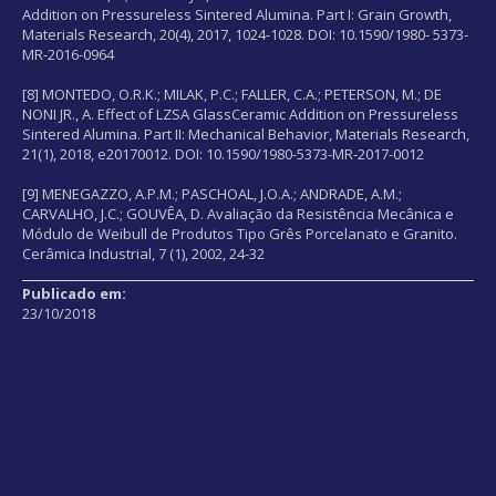
Addition on Pressureless Sintered Alumina. Part I: Grain Growth,
Materials Research, 20(4), 2017, 1024-1028. DOI: 10.1590/1980- 5373-
MR-2016-0964
[8] MONTEDO, O.R.K.; MILAK, P.C.; FALLER, C.A.; PETERSON, M.; DE
NONI JR., A. Effect of LZSA GlassCeramic Addition on Pressureless
Sintered Alumina. Part II: Mechanical Behavior, Materials Research,
21(1), 2018, e20170012. DOI: 10.1590/1980-5373-MR-2017-0012
[9] MENEGAZZO, A.P.M.; PASCHOAL, J.O.A.; ANDRADE, A.M.;
CARVALHO, J.C.; GOUVÊA, D. Avaliação da Resistência Mecânica e
Módulo de Weibull de Produtos Tipo Grês Porcelanato e Granito.
Cerâmica Industrial, 7 (1), 2002, 24-32
Publicado em:
23/10/2018