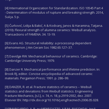
[4] International Organization for Standardization. ISO 10545 Part 4
- Determination of modulus of rupture and breaking strength. 2014,
Suíça. 5 p.
[5] Ćurković, Lidija & Bakić, A & Kodvanj, Janos & Haramina, Tatjana.
(2010). Flexural strength of alumina ceramics: Weibull analysis.
Transactions of FAMENA. 34. 13-19.
[6] Evans AG. Structural reliability: a processing-dependent
phenomenon. J Am Ceram Soc 1982;65:127–37.
[7] Davidge RW. Mechanical behaviour of ceramics. Cambridge:
Cambridge University Press; 1979.
[8] Danzer R. Mechanical performance and lifetime prediction. In:
Brook RJ, editor. Concise encyclopedia of advanced ceramic
materials. Pergamon Press; 1991. p. 286–99.
[9] DANZER, R. et al. Fracture statistics of ceramics – Weibull
statistics and deviations from Weibull statistics. Engineering
Fracture Mechanics, [s.l.], v. 74, n. 18, p.2919-2932, dez. 2007.
Elsevier BV. http://dx.doi.org/10.1016/j.engfracmech.2006.05.028.
[10]MARGARIDO, A. P. ou MENEGAZZO, A.P.M.; PASCHOAL, José