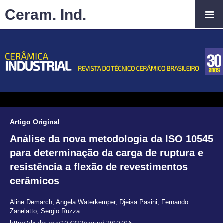
Ceram. Ind.
Artigo Original
Análise da nova metodologia da ISO 10545
para determinação da carga de ruptura e
resistência a flexão de revestimentos
cerâmicos
Aline Demarch
,
Angela Waterkemper
,
Djeisa Pasini
,
Fernando
Zanelatto
,
Sergio Ruzza
http://dx.doi.org/10.4322/cerind.2019.016