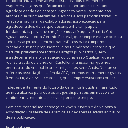
colaboraram. Não me atrevo a listá-los, pois certamente
esqueceria alguns que foram muito importantes. Entretanto
agradeço a todos de coração. Agradeço particularmente aos
autores que submeteram seus artigos e aos patrocinadores. Em
relação a não listar os colaboradores, abro exceção para
agradecer a dois deles que desempenharam papeis
fundamentais para que chegássemos até aqui, a Patrícia C. de
Aguiar, nossa eterna Gerente Editorial, que sempre esteve ao meu
lado nessa jornada sem poupar esforços para cumprirmos a
missão a que nos propusemos, e ao Dr. Adriano Bernardin que
traduziu praticamente todos os artigos publicados. Quero
agradecer ainda à organização do congresso Qualicer, que se
realiza a cada dois anos em Castellón, na Espanha, que nos
permitiu traduzir e publicar os artigos dos seus Anais. No que se
refere às associações, além da ABC, seremos eternamente gratos
à ANFACER, à ASPACER e ao CCB, que sempre estiveram conosco.
Independentemente do futuro da Cerâmica Industrial, farei tudo
ao meu alcance para que os artigos disponíveis em nosso site
continuem livremente acessíveis por muito tempo.
Com este editorial me despeço de vocês leitores e deixo para a
Associação Brasileira de Cerâmica as decisões relativas ao futuro
desta publicação.
Publicado em: