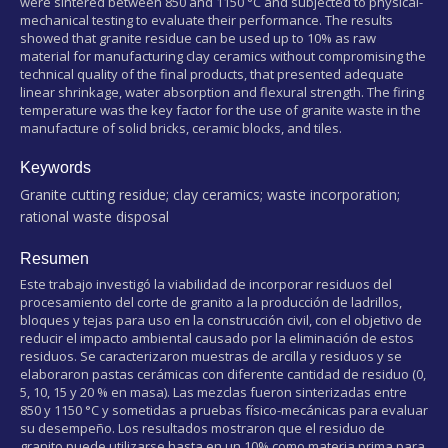
were sintered between 850 and 1150 °C and subjected to physical-
mechanical testing to evaluate their performance. The results
showed that granite residue can be used up to 10% as raw
material for manufacturing clay ceramics without compromising the
technical quality of the final products, that presented adequate
linear shrinkage, water absorption and flexural strength. The firing
temperature was the key factor for the use of granite waste in the
manufacture of solid bricks, ceramic blocks, and tiles.
Keywords
Granite cutting residue; clay ceramics; waste incorporation;
rational waste disposal
Resumen
Este trabajo investigó la viabilidad de incorporar residuos del
procesamiento del corte de granito a la producción de ladrillos,
bloques y tejas para uso en la construcción civil, con el objetivo de
reducir el impacto ambiental causado por la eliminación de estos
residuos. Se caracterizaron muestras de arcilla y residuos y se
elaboraron pastas cerámicas con diferente cantidad de residuo (0,
5, 10, 15 y 20 % en masa). Las mezclas fueron sinterizadas entre
850 y 1150 °C y sometidas a pruebas físico-mecánicas para evaluar
su desempeño. Los resultados mostraron que el residuo de
granito puede utilizarse hasta en un 10% como materia prima para