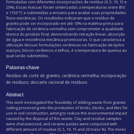
formuladas com diferentes incorporações de resíduo (0, 5, 10, 15 e
20%). Essas massas foram sinterizadas a temperaturas entre 850
e 1150 °C e submetidas a ensaios para avaliar suas propriedades
físico-mecânicas. Os resultados indicaram que o resíduo de
granito pode ser incorporado em até 10% na matéria-prima para
fabricação de cerâmica vermelha sem comprometer a qualidade
técnica do produto final, demonstrando retração linear, absorção
de água e resistência mecânica promissoras. O que caracteriza a
utilização dessas formulações cerâmicas na fabricação de tijolos
maciços, blocos cerâmicos e telhas, é a temperatura de queima ao
qual serão submetidos.
Palavras-chave
Resíduo de corte de granito; cerâmica vermelha; incorporação
de resíduos; descarte racional de resíduos
Abstract
This work investigated the feasibility of adding waste from granite
cutting processing into the production of bricks, blocks, and tiles for
use in civil construction, aiming to reduce the environmental impact
caused by the disposal of this waste. Clay and residue samples
were characterized, and ceramic pastes were composed with
different amount of residue (0, 5, 10, 15 and 20 mass %). The mixes