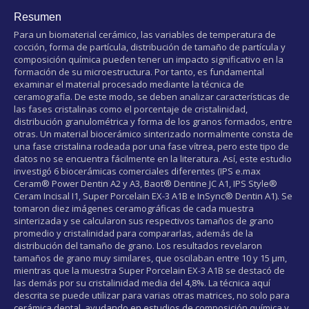
Resumen
Para un biomaterial cerámico, las variables de temperatura de
cocción, forma de partícula, distribución de tamaño de partícula y
composición química pueden tener un impacto significativo en la
formación de su microestructura. Por tanto, es fundamental
examinar el material procesado mediante la técnica de
ceramografía. De este modo, se deben analizar características de
las fases cristalinas como el porcentaje de cristalinidad,
distribución granulométrica y forma de los granos formados, entre
otras. Un material biocerámico sinterizado normalmente consta de
una fase cristalina rodeada por una fase vítrea, pero este tipo de
datos no se encuentra fácilmente en la literatura. Así, este estudio
investigó 6 biocerámicas comerciales diferentes (IPS e.max
Ceram® Power Dentin A2 y A3, Baot® Dentine JC A1, IPS Style®
Ceram Incisal I1, Super Porcelain EX-3 A1B e InSync® Dentin A1). Se
tomaron diez imágenes ceramográficas de cada muestra
sinterizada y se calcularon sus respectivos tamaños de grano
promedio y cristalinidad para compararlas, además de la
distribución del tamaño de grano. Los resultados revelaron
tamaños de grano muy similares, que oscilaban entre 10 y 15 μm,
mientras que la muestra Super Porcelain EX-3 A1B se destacó de
las demás por su cristalinidad media del 4,8%. La técnica aquí
descrita se puede utilizar para varias otras matrices, no solo para
cerámica dental, ayudando en estudios de composición química y