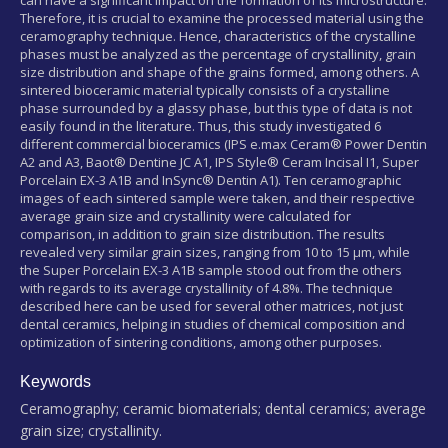
Therefore, it is crucial to examine the processed material using the
ceramography technique. Hence, characteristics of the crystalline
phases must be analyzed as the percentage of crystallinity, grain
size distribution and shape of the grains formed, among others. A
sintered bioceramic material typically consists of a crystalline
phase surrounded by a glassy phase, but this type of data is not
easily found in the literature. Thus, this study investigated 6
different commercial bioceramics (IPS e.max Ceram® Power Dentin
A2 and A3, Baot® Dentine JC A1, IPS Style® Ceram Incisal I1, Super
Porcelain EX-3 A1B and InSync® Dentin A1). Ten ceramographic
images of each sintered sample were taken, and their respective
average grain size and crystallinity were calculated for
comparison, in addition to grain size distribution. The results
revealed very similar grain sizes, ranging from 10 to 15 μm, while
the Super Porcelain EX-3 A1B sample stood out from the others
with regards to its average crystallinity of 4.8%. The technique
described here can be used for several other matrices, not just
dental ceramics, helping in studies of chemical composition and
optimization of sintering conditions, among other purposes.
Keywords
Ceramography; ceramic biomaterials; dental ceramics; average
grain size; crystallinity.