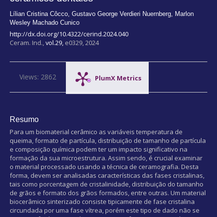
Lílian Cristina Côcco
,
Gustavo George Verdieri Nuernberg
,
Marlon
Wesley Machado Cunico
http://dx.doi.org/10.4322/cerind.2024.040
Ceram. Ind.,
vol.29,
e0329, 2024
Views: 2862
PlumX Metrics
Resumo
Para um biomaterial cerâmico as variáveis temperatura de
queima, formato de partícula, distribuição de tamanho de partícula
e composição química podem ter um impacto significativo na
formação da sua microestrutura. Assim sendo, é crucial examinar
o material processado usando a técnica de ceramografia. Desta
forma, devem ser analisadas características das fases cristalinas,
tais como porcentagem de cristalinidade, distribuição do tamanho
de grãos e formato dos grãos formados, entre outras. Um material
biocerâmico sinterizado consiste tipicamente de fase cristalina
circundada por uma fase vítrea, porém este tipo de dado não se