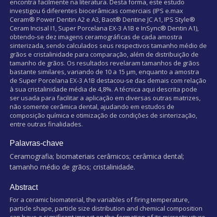
encontra facilmente na literatura. Desta forma, este estudo
investigou 6 diferentes biocerâmicas comerciais (IPS e.max
Ceram® Power Dentin A2 e A3, Baot® Dentine JC A1, IPS Style®
Ceram Incisal I1, Super Porcelana EX-3 A1B e InSync® Dentin A1),
obtendo-se dez imagens ceramográficas de cada amostra
sinterizada, sendo calculados seus respectivos tamanho médio de
grãos e cristalinidade para comparação, além de distribuição de
tamanho de grãos. Os resultados revelaram tamanhos de grãos
bastante similares, variando de 10 a 15 μm, enquanto a amostra
de Super Porcelana EX-3 A1B destacou-se das demais com relação
à sua cristalinidade média de 4,8%. A técnica aqui descrita pode
ser usada para facilitar a aplicação em diversas outras matrizes,
não somente cerâmica dental, ajudando em estudos de
composição química e otimização de condições de sinterização,
entre outras finalidades.
Palavras-chave
Ceramografia; biomateriais cerâmicos; cerâmica dental;
tamanho médio de grãos; cristalinidade.
Abstract
For a ceramic biomaterial, the variables of firing temperature,
particle shape, particle size distribution and chemical composition
can have a significant impact on the formation of its microstructure.