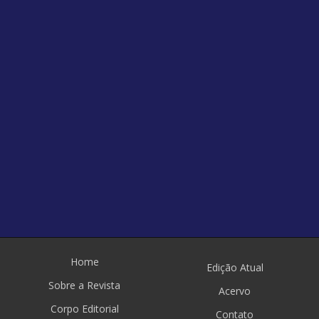
Home
Edição Atual
Sobre a Revista
Acervo
Corpo Editorial
Contato