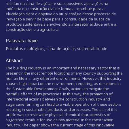
resíduo da cana-de-açúcar e suas possíveis aplicações na
indústria da construção civil de forma a contribuir para a
elucidação clara e objetiva do atual estágio desse processo de
inovação e servir de base para a continuidade da busca de
produtos sustentáveis envolvendo a intersetorialidade entre a
construção civil e a agricultura.
Palavras-chave
Produtos ecológicos; cana-de-açúcar; sustentabilidade.
Abstract
The building industry is an important and necessary sector that is
present in the most remote locations of any country supporting the
human life in many different environments. However, this industry
causes high impact on the environment, requiring, as described in
the Sustainable Development Goals, actions to mitigate the
harmful effects of its processes. In this way, the promotion of
intersectoral actions between the construction industry and
sugarcane farming can lead to a viable operation of these sectors
resulting in sustainable products and processes. The aim of this
article was to review the physical-chemical characteristics of
sugarcane residue for use as raw material in the construction
industry. The paper shows the current stage of this innovative