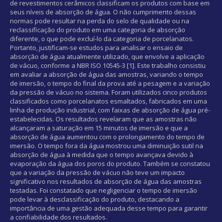
de revestimentos cerâmicos classificam os produtos com base em
seus níveis de absorção de água. O não cumprimento dessas
normas pode resultar na perda do selo de qualidade ou na
reclassificação do produto em uma categoria de absorção
diferente, o que pode excluí-lo da categoria de porcelanatos.
Portanto, justificam-se estudos para analisar o ensaio de
absorção de água atualmente utilizado, que envolve a aplicação
de vácuo, conforme a NBR ISO 10545-3 [1]. Este trabalho consistiu
em avaliar a absorção de água das amostras, variando o tempo
de imersão, o tempo do final da prova até a pesagem e a variação
da pressão de vácuo no sistema. Foram utilizados cinco produtos
classificados como porcelanatos esmaltados, fabricados em uma
linha de produção industrial, com faixas de absorção de água pré-
estabelecidas. Os resultados revelaram que as amostras não
alcançaram a saturação em 15 minutos de imersão e que a
absorção de água aumentou com o prolongamento do tempo de
imersão. O tempo fora da água mostrou uma diminuição sutil na
absorção de água à medida que o tempo avançava devido à
evaporação da água dos poros do produto. Também se constatou
que a variação da pressão de vácuo não teve um impacto
significativo nos resultados de absorção de água das amostras
testadas. Foi constatado que negligenciar o tempo de imersão
pode levar à desclassificação do produto, destacando a
importância de uma gestão adequada desse tempo para garantir
a confiabilidade dos resultados.