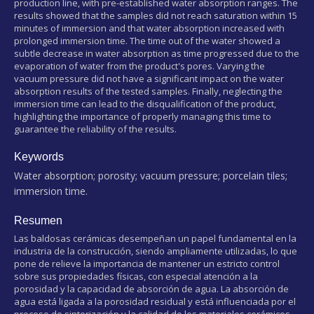
production line, with pre-established water absorption ranges. The
results showed that the samples did not reach saturation within 15
minutes of immersion and that water absorption increased with
prolonged immersion time. The time out of the water showed a
subtle decrease in water absorption as time progressed due to the
evaporation of water from the product's pores. Varying the
vacuum pressure did not have a significant impact on the water
absorption results of the tested samples. Finally, neglecting the
immersion time can lead to the disqualification of the product,
highlighting the importance of properly managing this time to
guarantee the reliability of the results.
Keywords
Water absorption; porosity; vacuum pressure; porcelain tiles;
immersion time.
Resumen
Las baldosas cerámicas desempeñan un papel fundamental en la
industria de la construcción, siendo ampliamente utilizadas, lo que
pone de relieve la importancia de mantener un estricto control
sobre sus propiedades físicas, con especial atención a la
porosidad y la capacidad de absorción de agua. La absorción de
agua está ligada a la porosidad residual y está influenciada por el
proceso de sinterización y la calidad de los materiales cerámicos.