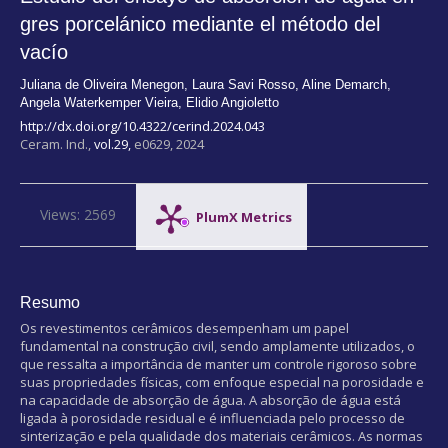
gres porcelánico mediante el método del
vacío
Juliana de Oliveira Menegon
,
Laura Savi Rosso
,
Aline Demarch
,
Angela Waterkemper Vieira
,
Elidio Angioletto
http://dx.doi.org/10.4322/cerind.2024.043
Ceram. Ind.,
vol.29,
e0629, 2024
Views: 2569
PlumX Metrics
Resumo
Os revestimentos cerâmicos desempenham um papel
fundamental na construção civil, sendo amplamente utilizados, o
que ressalta a importância de manter um controle rigoroso sobre
suas propriedades físicas, com enfoque especial na porosidade e
na capacidade de absorção de água. A absorção de água está
ligada à porosidade residual e é influenciada pelo processo de
sinterização e pela qualidade dos materiais cerâmicos. As normas