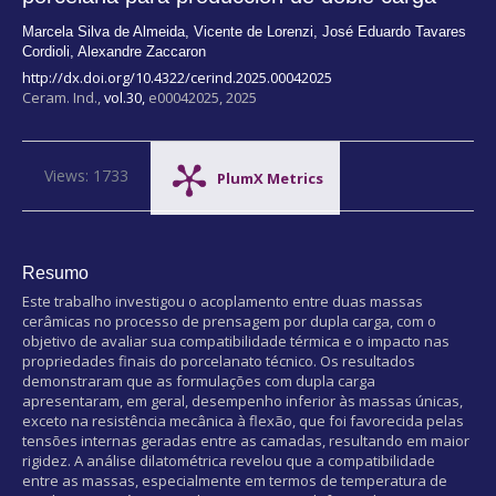
Marcela Silva de Almeida
,
Vicente de Lorenzi
,
José Eduardo Tavares
Cordioli
,
Alexandre Zaccaron
http://dx.doi.org/10.4322/cerind.2025.00042025
Ceram. Ind.,
vol.30,
e00042025, 2025
Views: 1733
PlumX Metrics
Resumo
Este trabalho investigou o acoplamento entre duas massas
cerâmicas no processo de prensagem por dupla carga, com o
objetivo de avaliar sua compatibilidade térmica e o impacto nas
propriedades finais do porcelanato técnico. Os resultados
demonstraram que as formulações com dupla carga
apresentaram, em geral, desempenho inferior às massas únicas,
exceto na resistência mecânica à flexão, que foi favorecida pelas
tensões internas geradas entre as camadas, resultando em maior
rigidez. A análise dilatométrica revelou que a compatibilidade
entre as massas, especialmente em termos de temperatura de