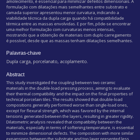
amolecimento, é essencial para minimizar defeitos dimensionais. A
formulação com dilatações mais semelhantes entre substrato e
camada superior apresentou menor curvatura, indicando a
viabilidade técnica da dupla carga quando há compatibilidade
térmica entre as massas envolvidas. E por fim, pôde-se encontrar
uma melhor formulação com curvaturas menos intensas,
mostrando que a obtenção de materiais com duplo carregamento
é possível, desde que as massas tenham dilatações semelhantes.
Palavras-chave
Dupla carga, porcelanato, acoplamento.
Abstract
This study investigated the coupling between two ceramic
materials in the double-load pressing process, aiming to evaluate
their thermal compatibility and the impact on the final properties of
technical porcelain tiles. The results showed that double-load
compositions generally performed worse than single-load ones,
except for flexural strength, which was favored by the internal
tensions generated between the layers, resulting in greater rigidity.
Dilatometric analysis revealed that compatibility between the
materials, especially in terms of softening temperature, is essential
to minimize dimensional defects. The composition with more similar
expansions between the substrate and top layer presented less