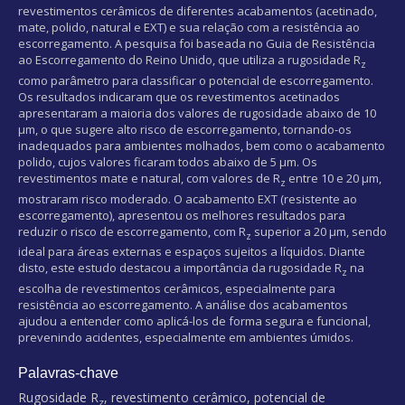
revestimentos cerâmicos de diferentes acabamentos (acetinado,
mate, polido, natural e EXT) e sua relação com a resistência ao
escorregamento. A pesquisa foi baseada no Guia de Resistência
ao Escorregamento do Reino Unido, que utiliza a rugosidade R
z
como parâmetro para classificar o potencial de escorregamento.
Os resultados indicaram que os revestimentos acetinados
apresentaram a maioria dos valores de rugosidade abaixo de 10
µm, o que sugere alto risco de escorregamento, tornando-os
inadequados para ambientes molhados, bem como o acabamento
polido, cujos valores ficaram todos abaixo de 5 µm. Os
revestimentos mate e natural, com valores de R
entre 10 e 20 µm,
z
mostraram risco moderado. O acabamento EXT (resistente ao
escorregamento), apresentou os melhores resultados para
reduzir o risco de escorregamento, com R
superior a 20 µm, sendo
z
ideal para áreas externas e espaços sujeitos a líquidos. Diante
disto, este estudo destacou a importância da rugosidade R
na
z
escolha de revestimentos cerâmicos, especialmente para
resistência ao escorregamento. A análise dos acabamentos
ajudou a entender como aplicá-los de forma segura e funcional,
prevenindo acidentes, especialmente em ambientes úmidos.
Palavras-chave
Rugosidade R
, revestimento cerâmico, potencial de
z