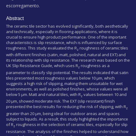
escorregamento.
Abstract
The ceramic tile sector has evolved significantly, both aesthetically
and technically, especially in flooring applications, where it is
crucial to ensure high product performance. One of the important
characteristics is slip resistance, which is influenced by surface
roughness. This study evaluated the R
roughness of ceramic tiles
z
with different finishes (satin, matt, polished, natural and EXT) and
its relationship with slip resistance. The research was based on the
UK Slip Resistance Guide, which uses R
roughness as a
z
parameter to classify slip potential. The results indicated that satin
tiles presented most roughness values ​​below 10 µm, which
suggests a high risk of slipping, making them unsuitable for wet
environments, as well as polished finishes, whose values ​​were all
below 5 µm. Matt and natural tiles, with R
values ​​between 10 and
z
20 µm, showed moderate risk. The EXT (slip resistant) finish
presented the best results for reducing the risk of slipping, with R
z
greater than 20 µm, being ideal for outdoor areas and spaces
subject to liquids. As a result, this study highlighted the importance
of R
roughness in the selection of ceramic tiles, especially for slip
z
resistance. The analysis of the finishes helped to understand how