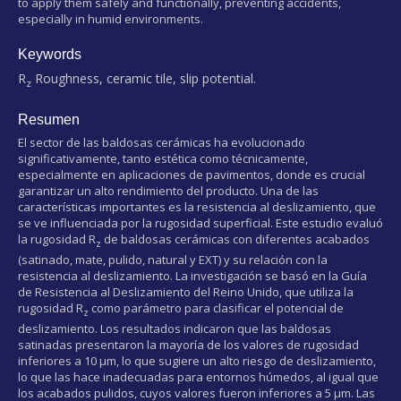
to apply them safely and functionally, preventing accidents,
especially in humid environments.
Keywords
R
Roughness, ceramic tile, slip potential.
z
Resumen
El sector de las baldosas cerámicas ha evolucionado
significativamente, tanto estética como técnicamente,
especialmente en aplicaciones de pavimentos, donde es crucial
garantizar un alto rendimiento del producto. Una de las
características importantes es la resistencia al deslizamiento, que
se ve influenciada por la rugosidad superficial. Este estudio evaluó
la rugosidad R
de baldosas cerámicas con diferentes acabados
z
(satinado, mate, pulido, natural y EXT) y su relación con la
resistencia al deslizamiento. La investigación se basó en la Guía
de Resistencia al Deslizamiento del Reino Unido, que utiliza la
rugosidad R
como parámetro para clasificar el potencial de
z
deslizamiento. Los resultados indicaron que las baldosas
satinadas presentaron la mayoría de los valores de rugosidad
inferiores a 10 µm, lo que sugiere un alto riesgo de deslizamiento,
lo que las hace inadecuadas para entornos húmedos, al igual que
los acabados pulidos, cuyos valores fueron inferiores a 5 µm. Las