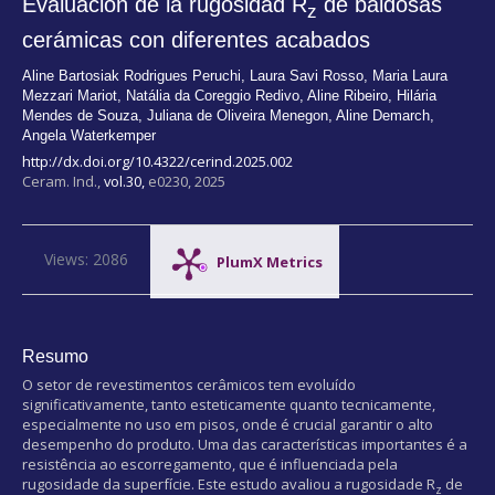
Evaluación de la rugosidad R
de baldosas
z
cerámicas con diferentes acabados
Aline Bartosiak Rodrigues Peruchi
,
Laura Savi Rosso
,
Maria Laura
Mezzari Mariot
,
Natália da Coreggio Redivo
,
Aline Ribeiro
,
Hilária
Mendes de Souza
,
Juliana de Oliveira Menegon
,
Aline Demarch
,
Angela Waterkemper
http://dx.doi.org/10.4322/cerind.2025.002
Ceram. Ind.,
vol.30,
e0230, 2025
Views: 2086
PlumX Metrics
Resumo
O setor de revestimentos cerâmicos tem evoluído
significativamente, tanto esteticamente quanto tecnicamente,
especialmente no uso em pisos, onde é crucial garantir o alto
desempenho do produto. Uma das características importantes é a
resistência ao escorregamento, que é influenciada pela
rugosidade da superfície. Este estudo avaliou a rugosidade R
de
z