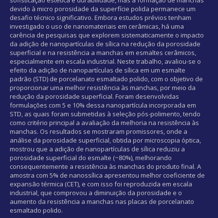
devido à micro porosidade da superfície polida permanece um
desafio técnico significativo. Embora estudos prévios tenham
investigado o uso de nanomateriais em cerâmicas, há uma
carência de pesquisas que explorem sistematicamente o impacto
da adição de nanopartículas de sílica na redução da porosidade
superficial e na resistência a manchas em esmaltes cerâmicos,
especialmente em escala industrial. Neste trabalho, avaliou-se o
efeito da adição de nanopartículas de sílica em um esmalte
padrão (STD) de porcelanato esmaltado polido, com o objetivo de
proporcionar uma melhor resistência às manchas, por meio da
redução da porosidade superficial. Foram desenvolvidas
formulações com 5 e 10% dessa nanopartícula incorporada em
STD, as quais foram submetidas à seleção pós-polimento, tendo
como critério principal a avaliação da melhoria na resistência às
manchas. Os resultados se mostraram promissores, onde a
análise da porosidade superficial, obtida por microscopia óptica,
mostrou que a adição de nanopartículas de sílica reduziu a
porosidade superficial do esmalte (~80%), melhorando
consequentemente a resistência às manchas do produto final. A
amostra com 5% de nanossílica apresentou melhor coeficiente de
expansão térmica (CET), e com isso foi reproduzida em escala
industrial, que comprovou a diminuição da porosidade e o
aumento da resistência a manchas nas placas de porcelanato
esmaltado polido.