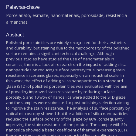
Palavras-chave
Porcelanato, esmalte, nanomateriais, porosidade, resistência
a manchas.
Abstract
Polished porcelain tiles are widely recognized for their aesthetics
and durability, but staining due to the microporosity of the polished
surface remains a significant technical challenge. Although
previous studies have studied the use of nanomaterials in
ceramics, there is a lack of research on the impact of adding silica
nanoparticles on reducing surface porosity thus increasing stain
resistance in ceramic glazes, especially on an industrial scale. In
this work, the effect of adding silica nanoparticles to a standard
glaze (STD) of polished porcelain tiles was evaluated, with the aim
of providing improved stain resistance by reducing surface
porosity. 5 and 10 wt% of nanosilica were added to the STD glaze
and the samples were submitted to post-polishing selection aiming
to improve the stain resistance. The analysis of surface porosity by
optical microscopy showed that the addition of silica nanoparticles
reduced the surface porosity of the glaze by 80%, consequently
improving the stain resistance of the product. The sample with 5%
nanosilica showed a better coefficient of thermal expansion (CET),
therefore it was produced on an industrial line, resulting in a