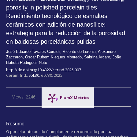
porosity in polished porcelain tiles
Rendimiento tecnológico de esmaltes
cerámicos con adición de nanosílice:
estrategia para la reducción de la porosidad
en baldosas porcelánicas pulidas
José Eduardo Tavares Cordioli
,
Vicente de Lorenzi
,
Alexandre
Zaccaron
,
Oscar Rubem Klegues Montedo
,
Sabrina Arcaro
,
João
Batista Rodrigues Neto
http://dx.doi.org/10.4322/cerind.2025.007
Ceram. Ind.,
vol.30,
e0730, 2025
Views: 2246
PlumX Metrics
Resumo
O porcelanato polido é amplamente reconhecido por sua
sofisticação estética e durabilidade, mas a formação de manchas