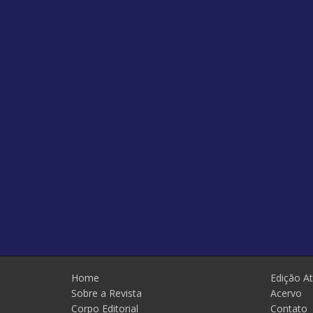
Home
Edição At
Sobre a Revista
Acervo
Corpo Editorial
Contato