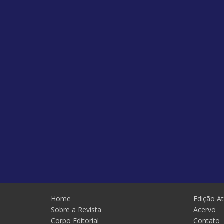
Home
Edição At
Sobre a Revista
Acervo
Corpo Editorial
Contato