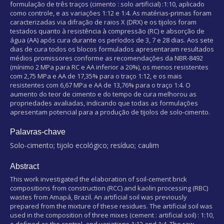
formulação de três traços (cimento : solo artificial) :1:10, aplicado
como controle, e as variações 1:12 e 1:4. As matérias-primas foram
caracterizadas via difração de raios X (DRX) e os tijolos foram
testados quanto à resistência à compressão (RC) e absorção de
água (AA) após cura durante os períodos de 3, 7 e 28 dias. Aos sete
dias de cura todos os blocos formulados apresentaram resultados
médios promissores conforme as recomendações da NBR-8492
(mínimo 2 MPa para RC e AA inferior a 20%), os menos resistentes
com 2,75 MPa e AA de 17,35% para o traço 1:12, e os mais
resistentes com 6,67 MPa e AA de 13,76% para o traço 1:4. O
aumento do teor de cimento e do tempo de cura melhorou as
propriedades avaliadas, indicando que todas as formulações
apresentam potencial para a produção de tijolos de solo-cimento.
Palavras-chave
Solo-cimento; tijolo ecológico; resíduo; caulim
Abstract
This work investigated the elaboration of soil-cement brick
compositions from construction (RCC) and kaolin processing (RBC)
wastes from Amapá, Brazil. An artificial soil was previously
prepared from the mixture of these residues. The artificial soil was
used in the composition of three mixes (cement : artificial soil) : 1:10,
o defined as the control, and variations 1:12 and 1:4. The raw