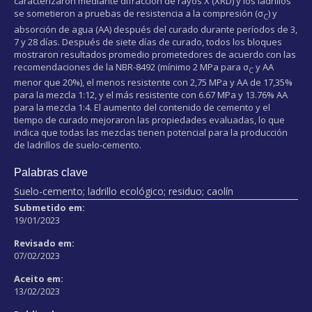
caracterizaron mediante difracción de rayos X (XRD) y los ladrillos
se sometieron a pruebas de resistencia a la compresión (σ
) y
C
absorción de agua (AA) después del curado durante períodos de 3,
7 y 28 días. Después de siete días de curado, todos los bloques
mostraron resultados promedio prometedores de acuerdo con las
recomendaciones de la NBR-8492 (mínimo 2 MPa para σ
y AA
C
menor que 20%), el menos resistente con 2,75 MPa y AA de 17,35%
para la mezcla 1:12, y el más resistente con 6.67 MPa y 13.76% AA
para la mezcla 1:4. El aumento del contenido de cemento y el
tiempo de curado mejoraron las propiedades evaluadas, lo que
indica que todas las mezclas tienen potencial para la producción
de ladrillos de suelo-cemento.
Palabras clave
Suelo-cemento; ladrillo ecológico; residuo; caolín
Submetido em:
19/01/2023
Revisado em:
07/02/2023
Aceito em:
13/02/2023