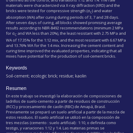
materials were characterized via X-ray diffraction (XRD) and the
bricks were tested for compressive strength (σ
) and water
C
absorption (WA) after curing during periods of 3, 7 and 28 days.
After seven days of curing, all blocks showed promising average
results according to NBR-8492 recommendations (minimum 2 MPa
for σ
and WA less than 20%), the least resistant with 2.75 MPa and
C
WA of 17.35% for the 1:12 mix, and the most resistant with 6.67 MPa
and 13.76% WA for the 1:4 mix. Increasing the cement content and
curing time improved the evaluated properties, indicating that all
mixes have potential for the production of soil-cement bricks.
Keywords
Soil-cement; ecologic brick; residue; kaolin
Resumen
En este trabajo se investigó la elaboración de composiciones de
ladrillos de suelo-cemento a partir de residuos de construcción
(RCC) y procesamiento de caolín (RBC) de Amapá, Brasil.
Previamente se preparó un suelo artificial a partir de la mezcla de
estos residuos. El suelo artificial se utilizó en la composición de
tres mezclas (cemento : suelo artificial) : 1:10, o definida como
testigo, y variaciones 1:12 y 1:4. Las materias primas se