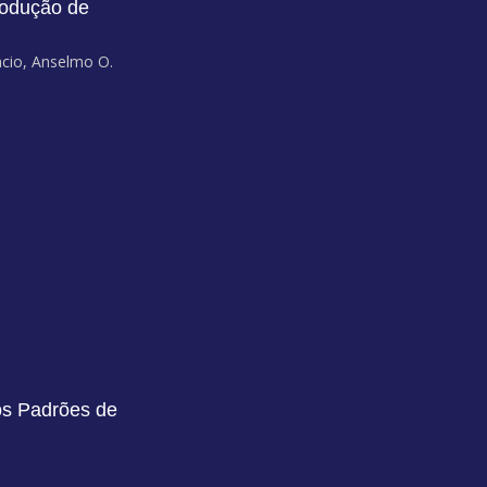
rodução de
ncio, Anselmo O.
os Padrões de