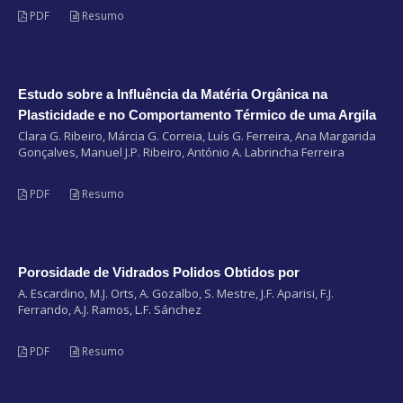
PDF
Resumo
Estudo sobre a Influência da Matéria Orgânica na
Plasticidade e no Comportamento Térmico de uma Argila
Clara G. Ribeiro, Márcia G. Correia, Luís G. Ferreira, Ana Margarida
Gonçalves, Manuel J.P. Ribeiro, António A. Labrincha Ferreira
PDF
Resumo
Porosidade de Vidrados Polidos Obtidos por
A. Escardino, M.J. Orts, A. Gozalbo, S. Mestre, J.F. Aparisi, F.J.
Ferrando, A.J. Ramos, L.F. Sánchez
PDF
Resumo