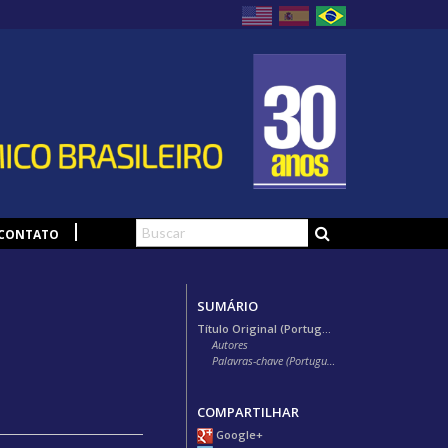
CONTATO
SUMÁRIO
Título Original (Português)
Autores
Palavras-chave (Português)
COMPARTILHAR
Google+