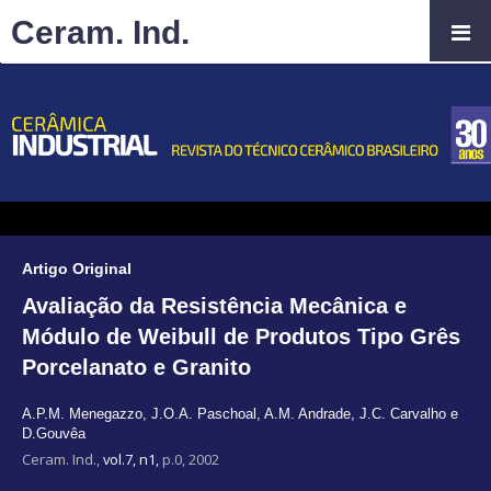
Ceram. Ind.
Artigo Original
Avaliação da Resistência Mecânica e
Módulo de Weibull de Produtos Tipo Grês
Porcelanato e Granito
A.P.M. Menegazzo
,
J.O.A. Paschoal
,
A.M. Andrade
,
J.C. Carvalho e
D.Gouvêa
Ceram. Ind.,
vol.7, n1,
p.0, 2002