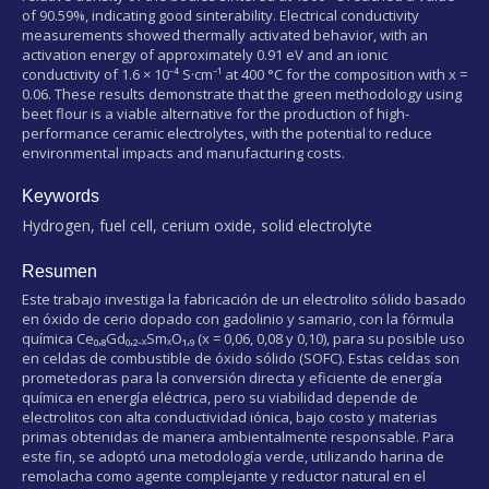
of 90.59%, indicating good sinterability. Electrical conductivity
measurements showed thermally activated behavior, with an
activation energy of approximately 0.91 eV and an ionic
conductivity of 1.6 × 10⁻⁴ S·cm⁻¹ at 400 °C for the composition with x =
0.06. These results demonstrate that the green methodology using
beet flour is a viable alternative for the production of high-
performance ceramic electrolytes, with the potential to reduce
environmental impacts and manufacturing costs.
Keywords
Hydrogen, fuel cell, cerium oxide, solid electrolyte
Resumen
Este trabajo investiga la fabricación de un electrolito sólido basado
en óxido de cerio dopado con gadolinio y samario, con la fórmula
química Ce₀,₈Gd₀,₂₋ₓSmₓO₁,₉ (x = 0,06, 0,08 y 0,10), para su posible uso
en celdas de combustible de óxido sólido (SOFC). Estas celdas son
prometedoras para la conversión directa y eficiente de energía
química en energía eléctrica, pero su viabilidad depende de
electrolitos con alta conductividad iónica, bajo costo y materias
primas obtenidas de manera ambientalmente responsable. Para
este fin, se adoptó una metodología verde, utilizando harina de
remolacha como agente complejante y reductor natural en el