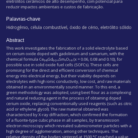
eletrólitos cerâmicos de alto desempenho, com potencial para
reduzir impactos ambientais e custos de fabricação.
Palavras-chave
Hidrogênio, célula combustível, óxido de cério, eletrólito sólido
Abstract
This work investigates the fabrication of a solid electrolyte based
on cerium oxide doped with gadolinium and samarium, with the
chemical formula Ce₀.₈Gd₀.₂₋ₓSmₓO₁.₉ (x = 0.06, 0.08 and 0.10), for
possible use in solid oxide fuel cells (SOFCs). These cells are
promising for the direct and efficient conversion of chemical
energy into electrical energy, but their viability depends on
electrolytes with high ionic conductivity, low cost, and raw materials
obtained in an environmentally sound manner. To this end, a
green methodology was adopted, using beet flour as a complexing
and natural reducing agent in the process of obtaining doped
cerium oxide, replacing conventionally used reagents (such as citric
acid or ethylene glycol). The raw material obtained was
characterized by X-ray diffraction, which confirmed the formation
of a fluorite-type cubic phase in all samples, by transmission
electron microscopy which revealed submicrometer particles with a
high degree of agglomeration, among other techniques. The
relative density of the bodies sintered at 1500 °C reached a value