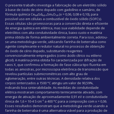
O presente trabalho investiga a fabricação de um eletrólito sólido
à base de óxido de cério dopado com gadolínio e samário, de
fórmula química Ce₀,₈Gd₀,₂₋ₓSmₓO₁,₉ (x = 0,06, 0,08 e 0,10), para
possível uso em células a combustível de óxido sólido (SOFCs).
Essas células são promissoras para a conversão direta e eficiente
de energia química em elétrica, mas sua viabilidade depende de
eletrólitos com alta condutividade iônica, baixo custo e matéria
prima obtida de forma ambientalmente correta. Para isso, adotou-
se uma metodologia verde, utilizando farinha de beterraba como
agente complexante e redutor natural no processo de obtenção
do óxido de cério dopado, substituindo reagentes
convencionalmente empregados (como ácido cítrico ou etileno
glicol). A matéria prima obtida foi caracterizada por difração de
raios X, que confirmou a formação de fase cúbica tipo fluorita em
todas as amostras, por microscopia eletrônica de transmissão que
revelou partículas submicrométricas com alto grau de
aglomeração, entre outras técnicas. A densidade relativa dos
corpos sinterizados a 1500 °C atingiu um valor de 90,59%,
indicando boa sinterabilidade. As medidas de condutividade
elétrica mostraram comportamento termicamente ativado, com
energia de ativação de aproximadamente 0,91 eV e condutividade
iônica de 1,6 × 10-4 S·cm⁻¹ a 400 °C para a composição com x = 0,06.
Esses resultados demonstram que a metodologia verde usando a
farinha de beterraba é uma alternativa viável para a produção de