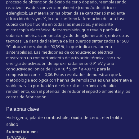
proceso de obtención de óxido de cerio dopado, reemplazando
reactivos usados ​​convencionalmente (como ácido cítrico o
etilenglicol). La materia prima obtenida se caracterizó mediante
difracción de rayos X, lo que confirmó la formación de una fase
cúbica de tipo fluorita en todas las muestras, y mediante
microscopía electrónica de transmisión, que reveló partículas
submicrométricas con un alto grado de aglomeración, entre otras
técnicas. La densidad relativa de los cuerpos sinterizados a 1500
°C alcanzó un valor del 90,59 %, lo que indica una buena
sinterabilidad. Las mediciones de conductividad eléctrica
mostraron un comportamiento de activación térmica, con una
energía de activación de aproximadamente 0,91 eV y una
conductividad iónica de 1,6 × 10⁻⁴ S·cm⁻¹ a 400 °C para la
composición con x = 0,06. Estos resultados demuestran que la
metodología ecológica con harina de remolacha es una alternativa
viable para la producción de electrolitos cerámicos de alto
rendimiento, con el potencial de reducir el impacto ambiental y los
costos de fabricación.
Palabras clave
Hidrógeno, pila de combustible, óxido de cerio, electrolito
sólido
Submetido em:
15/08/2025