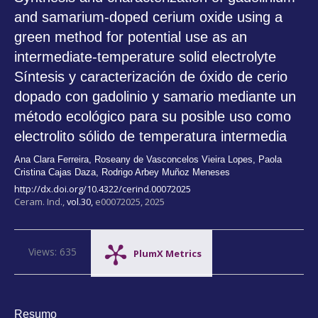
and samarium-doped cerium oxide using a
green method for potential use as an
intermediate-temperature solid electrolyte
Síntesis y caracterización de óxido de cerio
dopado con gadolinio y samario mediante un
método ecológico para su posible uso como
electrolito sólido de temperatura intermedia
Ana Clara Ferreira
,
Roseany de Vasconcelos Vieira Lopes
,
Paola
Cristina Cajas Daza
,
Rodrigo Arbey Muñoz Meneses
http://dx.doi.org/10.4322/cerind.00072025
Ceram. Ind.,
vol.30,
e00072025, 2025
Views: 635
PlumX Metrics
Resumo