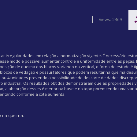
Views: 2469
 irregularidades em relação a normatização vigente. É necessário estud
esse modo é possível aumentar controle e uniformidade entre as peças. 
posição de queima dos blocos variando na vertical, o forno de estudo é
e blocos de vedação e possui fatores que podem resultar na queima desu
 ou 4 unidades prevendo a possibilidade de descarte de dados discrepa
vo industrial. Os resultados obtidos demonstraram que as propriedades 
po, a absorção desses é menor na base e no topo porem tendo uma varia
aumentando conforme a cota aumenta.
o na queima.