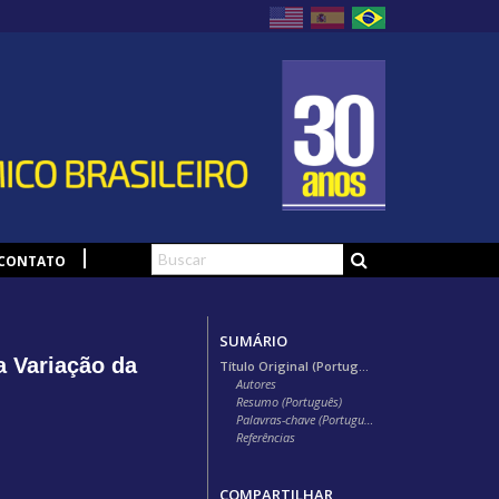
CONTATO
SUMÁRIO
 Variação da
Título Original (Português)
Autores
Resumo (Português)
Palavras-chave (Português)
Referências
COMPARTILHAR