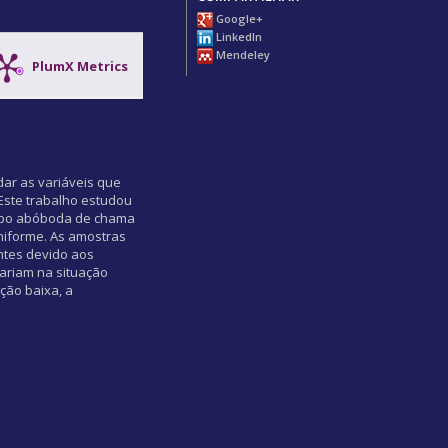
Google+
LinkedIn
Mendeley
PlumX Metrics
ar as variáveis que
Este trabalho estudou
 tipo abóboda de chama
niforme. As amostras
ntes devido aos
variam na situação
ção baixa, a