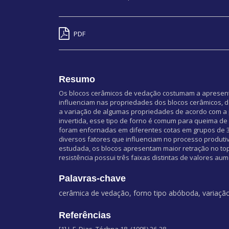
PDF
Resumo
Os blocos cerâmicos de vedação costumam a apresentar
influenciam nas propriedades dos blocos cerâmicos, d
a variação de algumas propriedades de acordo com a 
invertida, esse tipo de forno é comum para queima d
foram enfornadas em diferentes cotas em grupos de 3
diversos fatores que influenciam no processo produti
estudada, os blocos apresentam maior retração no to
resistência possui três faixas distintas de valores 
Palavras-chave
cerâmica de vedação, forno tipo abóboda, variaçã
Referências