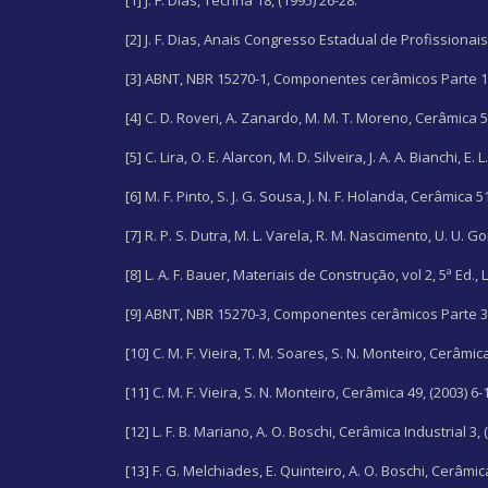
[1] J. F. Dias, Téchna 18, (1995) 26-28.
[2] J. F. Dias, Anais Congresso Estadual de Profissionai
[3] ABNT, NBR 15270-1, Componentes cerâmicos Parte 1:
[4] C. D. Roveri, A. Zanardo, M. M. T. Moreno, Cerâmica 5
[5] C. Lira, O. E. Alarcon, M. D. Silveira, J. A. A. Bianchi, 
[6] M. F. Pinto, S. J. G. Sousa, J. N. F. Holanda, Cerâmica 5
[7] R. P. S. Dutra, M. L. Varela, R. M. Nascimento, U. U. G
[8] L. A. F. Bauer, Materiais de Construção, vol 2, 5ª Ed., 
[9] ABNT, NBR 15270-3, Componentes cerâmicos Parte 3:
[10] C. M. F. Vieira, T. M. Soares, S. N. Monteiro, Cerâmic
[11] C. M. F. Vieira, S. N. Monteiro, Cerâmica 49, (2003) 6-
[12] L. F. B. Mariano, A. O. Boschi, Cerâmica Industrial 3, 
[13] F. G. Melchiades, E. Quinteiro, A. O. Boschi, Cerâmica