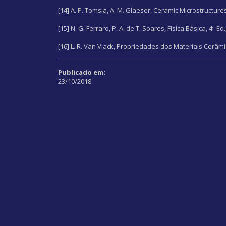
[14] A. P. Tomsia, A. M. Glaeser, Ceramic Microstructur
[15] N. G. Ferraro, P. A. de T. Soares, Física Básica, 4ª Ed.
[16] L. R. Van Vlack, Propriedades dos Materiais Cerâmic
Publicado em:
23/10/2018