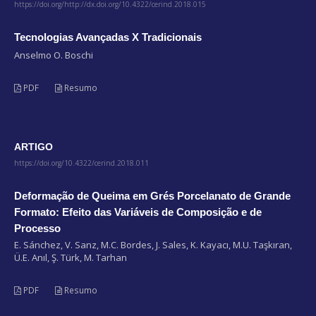
https://doi.org/http://dx.doi.org/10.4322/cerind.2018.015
Tecnologias Avançadas X Tradicionais
Anselmo O. Boschi
PDF
Resumo
ARTIGO
https://doi.org/10.4322/cerind.2018.011
Deformação de Queima em Grés Porcelanato de Grande
Formato: Efeito das Variáveis de Composição e de
Processo
E. Sánchez, V. Sanz, M.C. Bordes, J. Sales, K. Kayacı, M.U. Taşkıran,
Ü.E. Anıl, Ş. Türk, M. Tarhan
PDF
Resumo