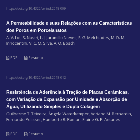
https://doi.org/10.4322/cerind.2018.009
A Permeabilidade e suas Relações com as Características
dos Poros em Porcelanatos
A. V. Lot, S. Nastri, L. J. Jaramillo Nieves, F. G. Melchiades, M. D. M.
Innocentini, V. C. M. Silva, A. O. Boschi
PDF
Resumo
https://doi.org/10.4322/cerind.2018.012
Resistência de Aderência à Tração de Placas Cerâmicas,
com Variação da Expansão por Umidade e Absorção de
Água, Utilizando Simples e Dupla Colagem
Guilherme T. Teixeira, Ângela Waterkemper, Adriano M. Bernardin,
Fernando Pelisser, Humberto R. Roman, Elaine G. P. Antunes
PDF
Resumo