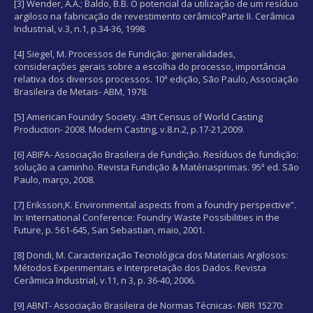
[3] Wender, A.A.; Baldo, B.B. O potencial da utilização de um resíduo
argiloso na fabricação de revestimento cerâmicoParte II. Cerâmica
Industrial, v.3, n.1, p.34-36, 1998.
[4] Siegel, M. Processos de Fundição: generalidades,
considerações gerais sobre a escolha do processo, importância
relativa dos diversos processos. 10ª edição, São Paulo, Associação
Brasileira de Metais- ABM, 1978.
[5] American Foundry Society. 43rt Census of World Casting
Production- 2008. Modern Casting, v.8.n.2, p.17-21,2009.
[6] ABIFA- Associação Brasileira de Fundição. Resíduos de fundição:
solução a caminho. Revista Fundição & Matériasprimas. 95ª ed. São
Paulo, março, 2008.
[7] Eriksson,K. Environmental aspects from a foundry perspective”.
In: International Conference: Foundry Waste Possibilities in the
Future, p. 561-645, San Sebastian, maio, 2001.
[8] Dondi, M. Caracterização Tecnológica dos Materiais Argilosos:
Métodos Experimentais e Interpretação dos Dados. Revista
Cerâmica Industrial, v.11, n 3, p. 36-40, 2006.
[9] ABNT- Associação Brasileira de Normas Técnicas- NBR 15270: