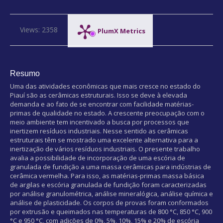
Views: 2358
PlumX Metrics
Resumo
Uma das atividades econômicas que mais cresce no estado do
Piauí são as cerâmicas estruturais. Isso se deve à elevada
demanda e ao fato de se encontrar com facilidade matérias-
primas de qualidade no estado. A crescente preocupação com o
meio ambiente tem incentivado a busca por processos que
inertizem resíduos industriais. Nesse sentido as cerâmicas
estruturais têm se mostrado uma excelente alternativa para a
inertização de vários resíduos industriais. O presente trabalho
avalia a possibilidade de incorporação de uma escória de
granulada de fundição a uma massa cerâmicas para indústrias de
cerâmica vermelha. Para isso, as matérias-primas massa básica
de argilas e escória granulada de fundição foram caracterizadas
por análise granulométrica, análise mineralógica, análise química e
análise de plasticidade. Os corpos de provas foram conformados
por extrusão e queimados nas temperaturas de 800 °C, 850 °C, 900
°C e 950 °C, com adições de 0%, 5%, 10%, 15% e 20% de escória