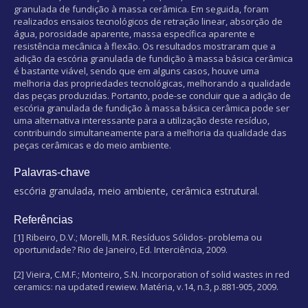
granulada de fundição à massa cerâmica. Em seguida, foram
realizados ensaios tecnológicos de retração linear, absorção de
água, porosidade aparente, massa específica aparente e
resistência mecânica à flexão. Os resultados mostraram que a
adição da escória granulada de fundição à massa básica cerâmica
é bastante viável, sendo que em alguns casos, houve uma
melhoria das propriedades tecnológicas, melhorando a qualidade
das peças produzidas. Portanto, pode-se concluir que a adição de
escória granulada de fundição à massa básica cerâmica pode ser
uma alternativa interessante para a utilização deste resíduo,
contribuindo simultaneamente para a melhoria da qualidade das
peças cerâmicas e do meio ambiente.
Palavras-chave
escória granulada, meio ambiente, cerâmica estrutural.
Referências
[1] Ribeiro, D.V.; Morelli, M.R. Resíduos Sólidos- problema ou
oportunidade? Rio de Janeiro, Ed. Interciência, 2009.
[2] Vieira, C.M.F.; Monteiro, S.N. Incorporation of solid wastes in red
ceramics: na updated rewiew. Matéria, v.14, n.3, p.881-905, 2009.