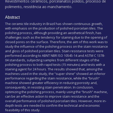
Revestimentos cerâmicos, porcelanatos polidos, processo de
polimento, resistência ao manchamento.
Abstract
The ceramic tile industry in Brazil has shown continuous growth,
with emphasis on the production of polished porcelain tiles. The
polishing process, although providing an aesthetical finish, has
challenges such as the tendency for staining due to the opening of
closed pores on the surface. Therefore, the aim of this work was to
study the influence of the polishing process on the stain resistance
and gloss of polished porcelain tiles. Stain resistance tests were
performed according to ABNT NBR ISO 10545-14 and ASTM C 1378-
04 standards, subjecting samples from different stages of the
polishing process to both rapid tests (15 minutes) and tests with a
staining agent for 24 hours. The results showed that, among the
machines used in the study, the “super shine” showed an inferior
performance regarding the stain resistance, while the “brush”
machine showed greater efficiency in reducing porosity and,
consequently, in resisting stain penetration. In conclusion,
optimizing the polishing process, mainly using the “brush” machine,
can be an effective action to improve stain resistance and the
overall performance of polished porcelain tiles. However, more in-
depth tests are needed to confirm the technical and economic
feasibility of this study.