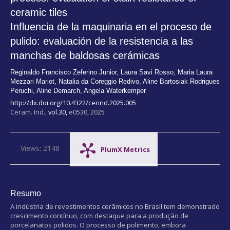
ceramic tiles
Influencia de la maquinaria en el proceso de
pulido: evaluación de la resistencia a las
manchas de baldosas cerámicas
Reginaldo Francisco Zeferino Junior
,
Laura Savi Rosso
,
Maria Laura
Mezzari Mariot
,
Natalia da Coreggio Redivo
,
Aline Bartosiak Rodrigues
Peruchi
,
Aline Demarch
,
Angela Waterkemper
http://dx.doi.org/10.4322/cerind.2025.005
Ceram. Ind.,
vol.30,
e0530, 2025
Views: 2148
PlumX Metrics
Resumo
A indústria de revestimentos cerâmicos no Brasil tem demonstrado
crescimento contínuo, com destaque para a produção de
porcelanatos polidos. O processo de polimento, embora