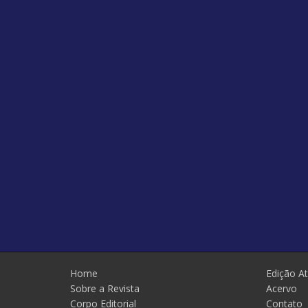
Home
Edição At
Sobre a Revista
Acervo
Corpo Editorial
Contato