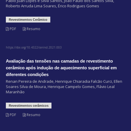
Pablo Juan Lopes e Silva Santos, João Paulo dos Santos Silva,
Roberto Arruda Lima Soares, Érico Rodrigues Gomes
Revestimentos Cerâmico
PDF
Resumo
https://doi.org/10.4322/cerind.2021.003
Avaliação das tensões nas camadas de revestimento
cerâmico após indução de aquecimento superficial em
diferentes condições
Renan Pereira de Andrade, Henrique Chiaradia Falcão Curci, Ellen
Soares Silva de Moura, Henrique Campelo Gomes, Flávio Leal
Maranhão
Revestimentos cerâmicos
PDF
Resumo