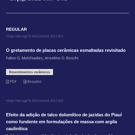
REGULAR
https://doi.org/10.4322/cerind.2021.001
O gretamento de placas cerâmicas esmaltadas revisitado
Fabio G. Melchiades, Anselmo O. Boschi
Revestimentos cerâmicos
PDF
Resumo
https://doi.org/10.4322/cerind.2021.002
Efeito da adição de talco dolomítico de jazidas do Piauí
como fundente em formulações de massa com argila
caulinítica