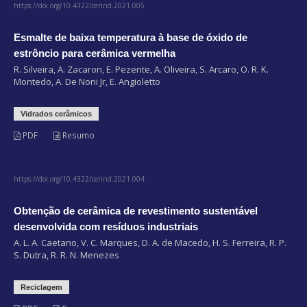
https://doi.org/10.4322/cerind.2021.005
Esmalte de baixa temperatura à base de óxido de
estrôncio para cerâmica vermelha
R. Silveira, A. Zacaron, E. Pezente, A. Oliveira, S. Arcaro, O. R. K.
Montedo, A. De Noni Jr, E. Angioletto
Vidrados cerâmicos
PDF
Resumo
https://doi.org/10.4322/cerind.2021.004
Obtenção de cerâmica de revestimento sustentável
desenvolvida com resíduos industriais
A. L. A. Caetano, V. C. Marques, D. A. de Macedo, H. S. Ferreira, R. P.
S. Dutra, R. R. N. Menezes
Reciclagem