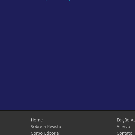
Home
Edição At
Sobre a Revista
Acervo
Corpo Editorial
Contato