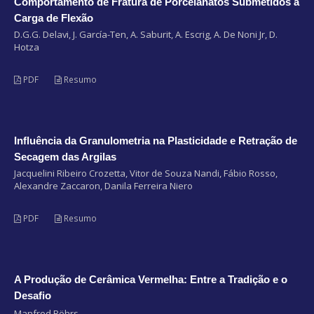
Comportamento de Fratura de Porcelanatos Submetidos à
Carga de Flexão
D.G.G. Delavi, J. García-Ten, A. Saburit, A. Escrig, A. De Noni Jr, D.
Hotza
PDF
Resumo
Influência da Granulometria na Plasticidade e Retração de
Secagem das Argilas
Jacquelini Ribeiro Crozetta, Vitor de Souza Nandi, Fábio Rosso,
Alexandre Zaccaron, Danila Ferreira Niero
PDF
Resumo
A Produção de Cerâmica Vermelha: Entre a Tradição e o
Desafio
Manfred Röhrs