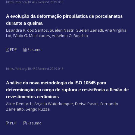
https://doi.org/10.4322/cerind.2019.015
A evolução da deformação piroplástica de porcelanatos
durante a queima
Lisandra R. dos Santos, Suelen Nastri, Suelen Zenatti, Ana Virgínia
Lot, Fábio G. Melchiades, Anselmo O. Boschib
PDF
Resumo
https://doi.org/10.4322/cerind.2019.016
Análise da nova metodologia da ISO 10545 para
determinação da carga de ruptura e resistência a flexão de
revestimentos cerâmicos
Aline Demarch, Angela Waterkemper, Djeisa Pasini, Fernando
Zanelatto, Sergio Ruzza
PDF
Resumo