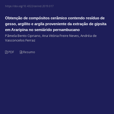
https://doi.org/10.4322/cerind.2019.017
Obtenção de compósitos cerâmico contendo resíduo de
gesso, argilito e argila proveniente da extração de gipsita
em Araripina no semiárido pernambucano
Pâmela Bento Cipriano, Ana Vitória Freire Neves, Andréa de
Vasconcelos Ferraz
PDF
Resumo