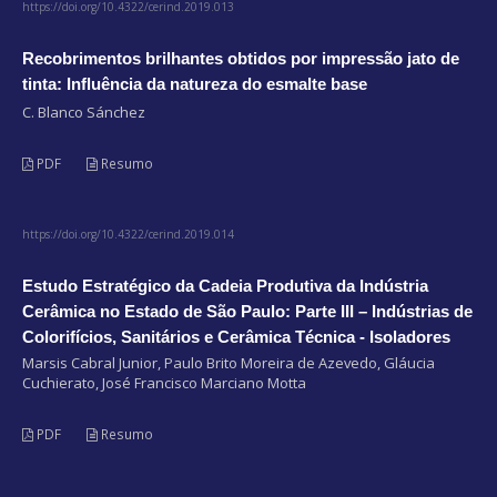
https://doi.org/10.4322/cerind.2019.013
Recobrimentos brilhantes obtidos por impressão jato de
tinta: Influência da natureza do esmalte base
C. Blanco Sánchez
PDF
Resumo
https://doi.org/10.4322/cerind.2019.014
Estudo Estratégico da Cadeia Produtiva da Indústria
Cerâmica no Estado de São Paulo: Parte III – Indústrias de
Colorifícios, Sanitários e Cerâmica Técnica - Isoladores
Marsis Cabral Junior, Paulo Brito Moreira de Azevedo, Gláucia
Cuchierato, José Francisco Marciano Motta
PDF
Resumo