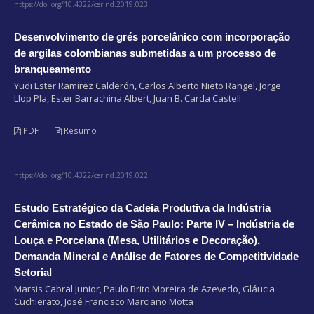
https://doi.org/10.4322/cerind.2019.023
Desenvolvimento de grés porcelânico com incorporação
de argilas colombianas submetidas a um processo de
branqueamento
Yudi Ester Ramírez Calderón, Carlos Alberto Nieto Rangel, Jorge
Llop Pla, Ester Barrachina Albert, Juan B. Carda Castell
PDF
Resumo
https://doi.org/10.4322/cerind.2019.022
Estudo Estratégico da Cadeia Produtiva da Indústria
Cerâmica no Estado de São Paulo: Parte IV – Indústria de
Louça e Porcelana (Mesa, Utilitários e Decoração),
Demanda Mineral e Análise de Fatores de Competitividade
Setorial
Marsis Cabral Junior, Paulo Brito Moreira de Azevedo, Gláucia
Cuchierato, José Francisco Marciano Motta