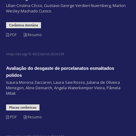
Lílian Cristina Côcco, Gustavo George Verdieri Nuernberg, Marlon
Wesley Machado Cunico
Cerâmica dentária
PDF
Resumo
https://doi.org/10.4322/cerind.2024.039
Avaliação do desgaste de porcelanatos esmaltados
polidos
Isaura Morona Zaccaron, Laura Savi Rosso, Juliana de Oliveira
Menegon, Aline Demarch, Angela Waterkemper Vieira, Pâmela
Milak
Placas cerâmicas
PDF
Resumo