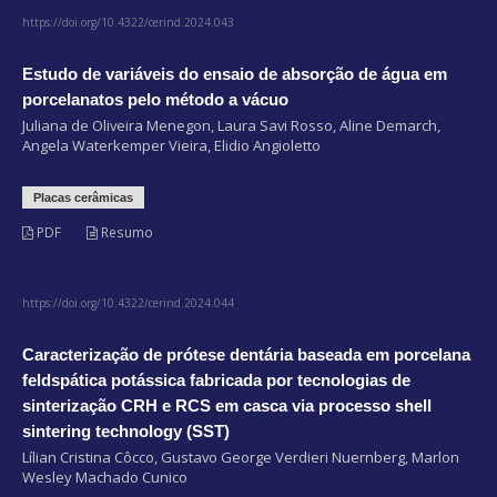
https://doi.org/10.4322/cerind.2024.043
Estudo de variáveis do ensaio de absorção de água em
porcelanatos pelo método a vácuo
Juliana de Oliveira Menegon, Laura Savi Rosso, Aline Demarch,
Angela Waterkemper Vieira, Elidio Angioletto
Placas cerâmicas
PDF
Resumo
https://doi.org/10.4322/cerind.2024.044
Caracterização de prótese dentária baseada em porcelana
feldspática potássica fabricada por tecnologias de
sinterização CRH e RCS em casca via processo shell
sintering technology (SST)
Lílian Cristina Côcco, Gustavo George Verdieri Nuernberg, Marlon
Wesley Machado Cunico