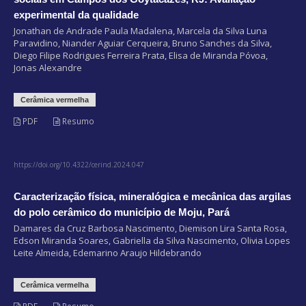
experimental da qualidade
Jonathan de Andrade Paula Madalena, Marcela da Silva Luna
Paravidino, Niander Aguiar Cerqueira, Bruno Sanches da Silva,
Diego Filipe Rodrigues Ferreira Prata, Elisa de Miranda Póvoa,
Jonas Alexandre
Cerâmica vermelha
PDF
Resumo
https://doi.org/10.4322/cerind.2024.047
Caracterização física, mineralógica e mecânica das argilas
do polo cerâmico do município de Moju, Pará
Damares da Cruz Barbosa Nascimento, Diemison Lira Santa Rosa,
Edson Miranda Soares, Gabriella da Silva Nascimento, Olivia Lopes
Leite Almeida, Edemarino Araujo Hildebrando
Cerâmica vermelha