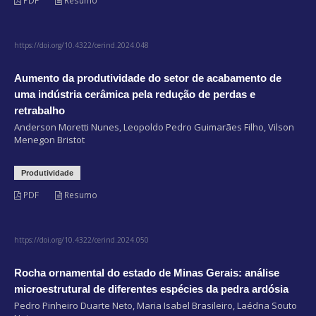
PDF
Resumo
https://doi.org/10.4322/cerind.2024.048
Aumento da produtividade do setor de acabamento de
uma indústria cerâmica pela redução de perdas e
retrabalho
Anderson Moretti Nunes, Leopoldo Pedro Guimarães Filho, Vilson
Menegon Bristot
Produtividade
PDF
Resumo
https://doi.org/10.4322/cerind.2024.050
Rocha ornamental do estado de Minas Gerais: análise
microestrutural de diferentes espécies da pedra ardósia
Pedro Pinheiro Duarte Neto, Maria Isabel Brasileiro, Laédna Souto