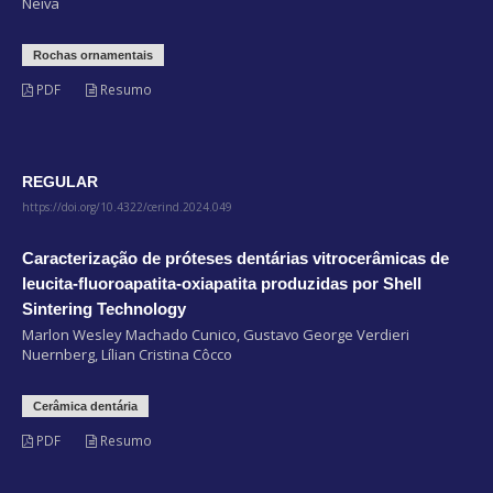
Neiva
Rochas ornamentais
PDF
Resumo
REGULAR
https://doi.org/10.4322/cerind.2024.049
Caracterização de próteses dentárias vitrocerâmicas de
leucita-fluoroapatita-oxiapatita produzidas por Shell
Sintering Technology
Marlon Wesley Machado Cunico, Gustavo George Verdieri
Nuernberg, Lílian Cristina Côcco
Cerâmica dentária
PDF
Resumo