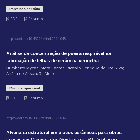
Porcelana dentária
PDF
Resumo
https://doi.org/10.4322/cerind.2024.045
Análise da concentração de poeira respirável na
fabricação de telhas de cerâmica vermelha
Humberto Mycael Mota Santos; Ricardo Henrique de Lira Silva;
Anália de Assunção Melo
Risco ocupacional
PDF
Resumo
https://doi.org/10.4322/cerind.2024.046
Alvenaria estrutural em blocos cerâmicos para obras
sociais em Campos dos Goytacazes, RJ: Avaliação